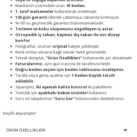
Mankenin üzerindeki ürün:
41 beden.
1. sınıf malzemeler
kullanılarak üretilmiştir.
120 gün garanti
(deride çatlamaya, tabanda kırılmaya).
%100 su geçirmezlik garantisi bulunmamaktadır.
Terleme ve koku oluşumunu engelleyen iç astar.
Ortopedik iç taban, kaymaz dış taban ile üst düzey
konfor.
Fotoğraflar, ürünün
orijinal
haliyle çekilmiştir.
Renk tonları ekrana bağlı olarak farklı görünebilir.
Teknik detaylar,
"Ürün Özellikleri"
bölümünde yer almaktadır.
Faturalarınız,
aynı gün e-posta ile tarafınıza iletilir.
Doğru beden seçimi için beden tablosunu inceleyiniz.
Taraklı veya geniş ayaklar için
1 beden büyük tercih
edilebilir.
Siparişiniz,
iki aşamalı kalite kontrol
ile paketlenir.
Temizlik için
ayakkabı bakım ürünleri
kullanınız.
Soru ve taleplerinizi
“Soru Sor”
bölümünden iletebilirsiniz.
Keyifli alışverişler!
ÜRÜN ÖZELLİKLERİ