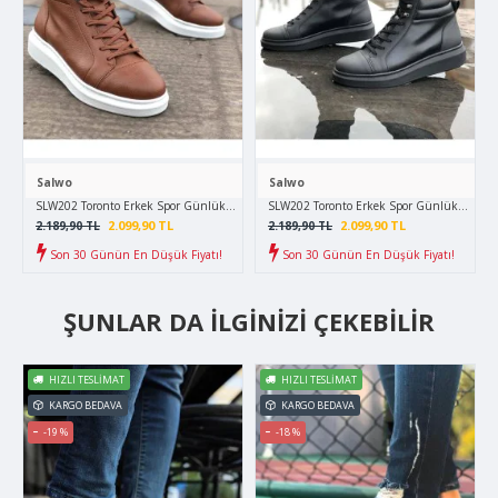
Salwo
Salwo
SLW202 Toronto Erkek Spor Günlük Bağcıklı Cilt Bot CBT - Taba
SLW202 Toronto Erkek Spor Günlük Bağcıklı 
2.099,90 TL
2.099,90 TL
2.189,90 TL
2.189,90 TL
Son 30 Günün En Düşük Fiyatı!
Son 30 Günün En Düşük Fiyatı!
ŞUNLAR DA İLGINIZI ÇEKEBILIR
HIZLI TESLIMAT
HIZLI TESLIMAT
KARGO BEDAVA
KARGO BEDAVA
-19 %
-18 %