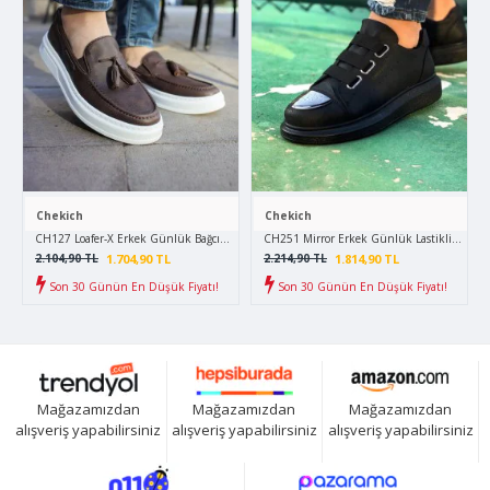
Chekich
Chekich
CH127 Loafer-X Erkek Günlük Bağcıksız Corcik Cilt Klasik Ayakkabı CBT - Kahverengi
CH251 Mirror Erkek Günlük Lastikli Cilt Sp
1.704,90 TL
1.814,90 TL
2.104,90 TL
2.214,90 TL
Son 30 Günün En Düşük Fiyatı!
Son 30 Günün En Düşük Fiyatı!
Mağazamızdan
Mağazamızdan
Mağazamızdan
alışveriş yapabilirsiniz
alışveriş yapabilirsiniz
alışveriş yapabilirsiniz