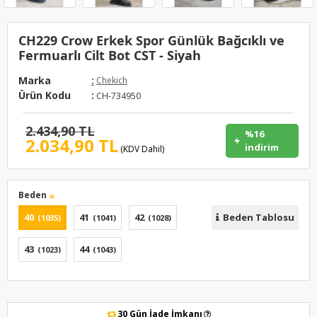
CH229 Crow Erkek Spor Günlük Bağcıklı ve
Fermuarlı Cilt Bot CST - Siyah
Marka
:
Chekich
Ürün Kodu
:
CH-734950
2.434,90 TL
%16
2.034,90 TL
indirim
(KDV Dahil)
Beden
40
41
42
Beden Tablosu
(1035)
(1041)
(1028)
43
44
(1023)
(1043)
30 Gün İade İmkanı