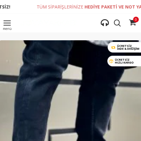
TÜM SİPARİŞLERİNİZE
HEDİYE PAKETİ VE NOT YAZDIRMA
0
ÜCRETSİZ
İADE & DEĞIŞIM
ÜCRETSİZ
HIZLI KARGO