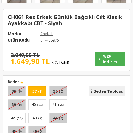
CH061 Rex Erkek Günlük Bağcıklı Cilt Klasik
Ayakkabı CBT - Siyah
Marka
:
Chekich
Ürün Kodu
:
CH-455975
2.049,90 TL
%20
1.649,90 TL
indirim
(KDV Dahil)
Beden
36
37
38
Beden Tablosu
(0)
(1)
(0)
39
40
41
(0)
(62)
(76)
42
43
44
(13)
(7)
(0)
45
46
(0)
(0)