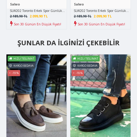
Salwo
Salwo
SLW202 Toronto Erkek Spor Günlük Bağcıklı Cilt Bot CBT - Taba
SLW202 Toronto Erkek Spor Günlük Bağcıklı 
2.099,90 TL
2.099,90 TL
2.189,90 TL
2.189,90 TL
Son 30 Günün En Düşük Fiyatı!
Son 30 Günün En Düşük Fiyatı!
ŞUNLAR DA İLGINIZI ÇEKEBILIR
HIZLI TESLIMAT
HIZLI TESLIMAT
KARGO BEDAVA
KARGO BEDAVA
-19 %
-18 %