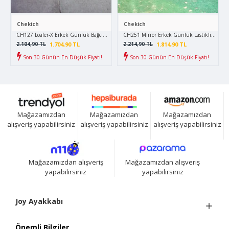
Chekich
Chekich
CH127 Loafer-X Erkek Günlük Bağcıksız Corcik Cilt Klasik Ayakkabı CBT - Kahverengi
CH251 Mirror Erkek Günlük Lastikli Cilt Sp
1.704,90 TL
1.814,90 TL
2.104,90 TL
2.214,90 TL
Son 30 Günün En Düşük Fiyatı!
Son 30 Günün En Düşük Fiyatı!
Mağazamızdan
Mağazamızdan
Mağazamızdan
alışveriş yapabilirsiniz
alışveriş yapabilirsiniz
alışveriş yapabilirsiniz
Mağazamızdan alışveriş
Mağazamızdan alışveriş
yapabilirsiniz
yapabilirsiniz
Joy Ayakkabı
Önemli Bilgiler