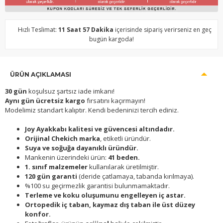
Hızlı Teslimat:
11 Saat 57 Dakika
içerisinde sipariş verirseniz en geç
bugün kargoda!
ÜRÜN AÇIKLAMASI
30 gün
koşulsuz şartsız iade imkanı!
Aynı gün ücretsiz kargo
fırsatını kaçırmayın!
Modelimiz standart kalıptır. Kendi bedeninizi tercih ediniz.
Joy Ayakkabı kalitesi ve güvencesi altındadır.
Orijinal Chekich marka
, etiketli üründür.
Suya ve soğuğa dayanıklı üründür.
Mankenin üzerindeki ürün:
41 beden.
1. sınıf malzemeler
kullanılarak üretilmiştir.
120 gün garanti
(deride çatlamaya, tabanda kırılmaya).
%100 su geçirmezlik garantisi bulunmamaktadır.
Terleme ve koku oluşumunu engelleyen iç astar.
Ortopedik iç taban, kaymaz dış taban ile üst düzey
konfor.