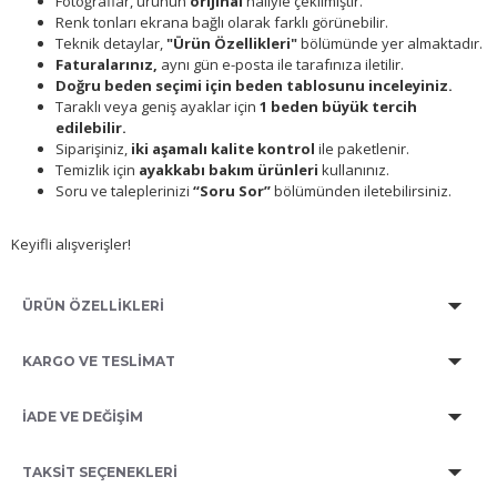
Fotoğraflar, ürünün
orijinal
haliyle çekilmiştir.
Renk tonları ekrana bağlı olarak farklı görünebilir.
Teknik detaylar,
"Ürün Özellikleri"
bölümünde yer almaktadır.
Faturalarınız,
aynı gün e-posta ile tarafınıza iletilir.
Doğru beden seçimi için beden tablosunu inceleyiniz.
Taraklı veya geniş ayaklar için
1 beden büyük tercih
edilebilir.
Siparişiniz,
iki aşamalı kalite kontrol
ile paketlenir.
Temizlik için
ayakkabı bakım ürünleri
kullanınız.
Soru ve taleplerinizi
“Soru Sor”
bölümünden iletebilirsiniz.
Keyifli alışverişler!
ÜRÜN ÖZELLİKLERİ
KARGO VE TESLİMAT
İADE VE DEĞİŞİM
TAKSIT SEÇENEKLERI