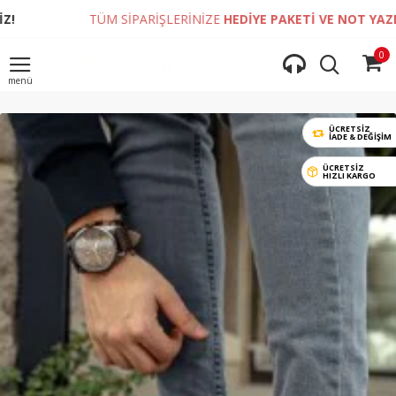
TÜM SİPARİŞLERİNİZE
HEDİYE PAKETİ VE NOT YAZDIRMA İM
0
ÜCRETSİZ
İADE & DEĞIŞIM
ÜCRETSİZ
HIZLI KARGO