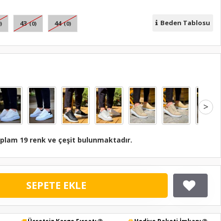
Beden Tablosu
43
44
)
(0)
(0)
>
plam 19 renk ve çeşit bulunmaktadır.
SEPETE EKLE