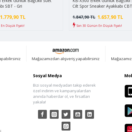
Erkek Günlük Bağcıklı Süet
KB-X500 Erkek Günlük Bağcıklı S
bı SBT - Gri
Cilt Spor Sneaker Ayakkabı CBT
Siyah/Beyaz
1.779,90 TL
1.657,90 TL
1.847,90 TL
En Düşük Fiyatı!
Son 30 Günün En Düşük Fiyatı!
pabilirsiniz
Mağazamızdan alışveriş yapabilirsiniz
Mağazamızda
Sosyal Medya
Mob
Bizi sosyal medyadan takip ederek
özel indirim ve kampanyalardan
anında haberdar ol, ve fırsatları
yakala!
i