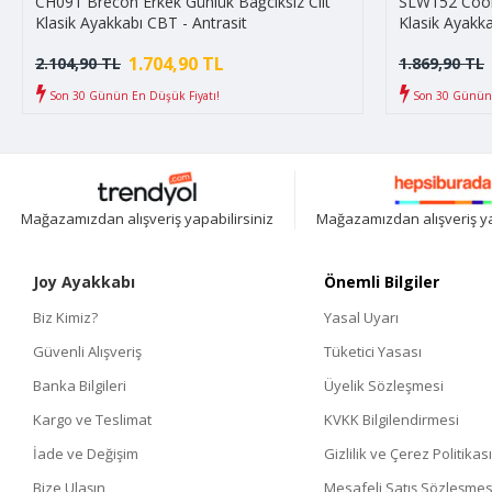
CH091 Brecon Erkek Günlük Bağcıksız Cilt
SLW152 Cool 
Klasik Ayakkabı CBT - Antrasit
Klasik Ayakka
1.704,90 TL
2.104,90 TL
1.869,90 TL
Son 30 Günün En Düşük Fiyatı!
Son 30 Günün 
Mağazamızdan alışveriş yapabilirsiniz
Mağazamızdan alışveriş ya
Joy Ayakkabı
Önemli Bilgiler
Biz Kimiz?
Yasal Uyarı
Güvenli Alışveriş
Tüketici Yasası
Banka Bilgileri
Üyelik Sözleşmesi
Kargo ve Teslimat
KVKK Bilgilendirmesi
İade ve Değişim
Gizlilik ve Çerez Politikası
Bize Ulaşın
Mesafeli Satış Sözleşmes