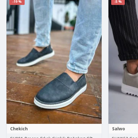
-19 %
-5 %
Chekich
Salwo