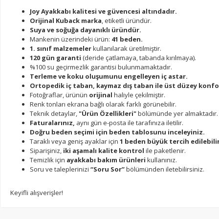
Joy Ayakkabı kalitesi ve güvencesi altındadır.
Orijinal Kuback marka
, etiketli üründür.
Suya ve soğuğa dayanıklı üründür.
Mankenin üzerindeki ürün:
41 beden.
1. sınıf malzemeler
kullanılarak üretilmiştir.
120 gün garanti
(deride çatlamaya, tabanda kırılmaya).
%100 su geçirmezlik garantisi bulunmamaktadır.
Terleme ve koku oluşumunu engelleyen iç astar.
Ortopedik iç taban, kaymaz dış taban ile üst düzey konfo
Fotoğraflar, ürünün
orijinal
haliyle çekilmiştir.
Renk tonları ekrana bağlı olarak farklı görünebilir.
Teknik detaylar,
"Ürün Özellikleri"
bölümünde yer almaktadır.
Faturalarınız,
aynı gün e-posta ile tarafınıza iletilir.
Doğru beden seçimi için beden tablosunu inceleyiniz.
Taraklı veya geniş ayaklar için
1 beden büyük tercih edilebilir
Siparişiniz,
iki aşamalı kalite kontrol
ile paketlenir.
Temizlik için
ayakkabı bakım ürünleri
kullanınız.
Soru ve taleplerinizi
“Soru Sor”
bölümünden iletebilirsiniz.
Keyifli alışverişler!