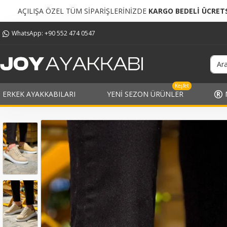
 SİPARİŞLERİNİZDE
KARGO BEDELİ ÜCRETSİZ!
TÜM Sİ
WhatsApp: +90 552 474 0547
Keşfet
ERKEK AYAKKABILARI
YENI SEZON ÜRÜNLER