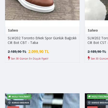
Salwo
Salwo
SLW202 Toronto Erkek Spor Günlük Bağcıklı
SLW202 Toron
Cilt Bot CBT - Taba
Cilt Bot CST 
2.099,90 TL
2.189,90 TL
2.189,90 TL
Son 30 Günün En Düşük Fiyatı!
Son 30 Günün 
HIZLI TESLIMAT
HIZLI TESLIM
KARGO BEDAVA
KARGO BEDAV