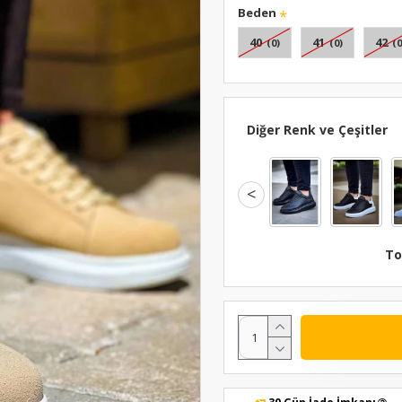
Beden
40
41
42
(0)
(0)
(0
Diğer Renk ve Çeşitler
<
To