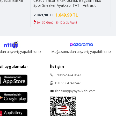
pecial Baskılı
CH307 Tricot Erkek Günlük Bağcıklı Triko
 -
Spor Sneaker Ayakkabı TAT - Antrasit
1.649,90 TL
2.049,90 TL
Son 30 Günün En Düşük Fiyatı!
n alışveriş yapabilirsiniz
Mağazamızdan alışveriş yapabilirsiniz
il uygulamalar
İletişim
+90 552 474 0547
+90 552 474 0547
iletisim@joyayakkabi.com