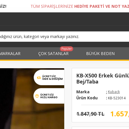
PARİŞLERİNİZE
HEDİYE PAKETİ VE NOT YAZDIRMA İMKANI!
Popüler
MARKALAR
ÇOK SATANLAR
BÜYÜK BEDEN
KB-X500 Erkek Günlü
ÜCRETSİZ
İADE & DEĞIŞIM
Bej/Taba
Marka
:
Kuback
ÜCRETSİZ
Ürün Kodu
:
HIZLI KARGO
KB-523014
1.657
1.847,90 TL