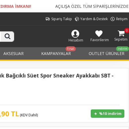
AÇILIŞA ÖZEL TÜM SİPARİŞLERİNİZDE
KARGO BEDELİ ÜCRETS
Sipariş Takip
Yardım & Destek
İletişim
0
Sepetim
Favorilerim
Hesabım
Fırsat
İndirim
AKSESUAR
KAMPANYALAR
OUTLET ÜRÜNLER
k Bağcıklı Süet Spor Sneaker Ayakkabı SBT -
,90 TL
%10 indirim
(KDV Dahil)