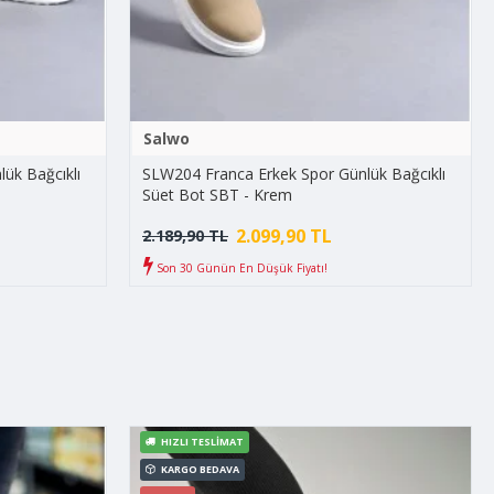
Salwo
ük Bağcıklı
SLW204 Franca Erkek Spor Günlük Bağcıklı
Süet Bot SBT - Krem
2.099,90 TL
2.189,90 TL
Son 30 Günün En Düşük Fiyatı!
HIZLI TESLIMAT
KARGO BEDAVA