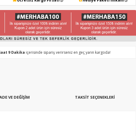
Ücretsiz Kargo Fırsatı
Hediye Paketi İmkanı
Saat 9 Dakika
içerisinde sipariş verirseniz en geç yarın kargoda!
İADE VE DEĞİŞİM
TAKSIT SEÇENEKLERI