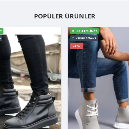
POPÜLER ÜRÜNLER
AT
HIZLI TESLIMAT
A
KARGO BEDAVA
-4 %