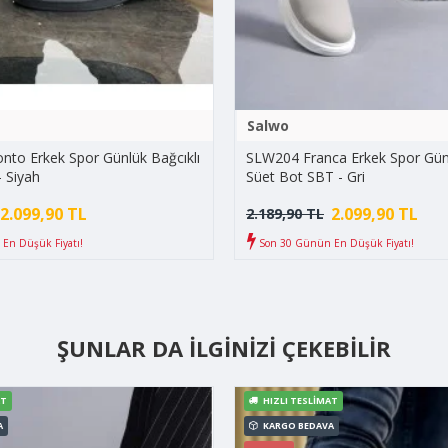
Salwo
to Erkek Spor Günlük Bağcıklı
SLW204 Franca Erkek Spor Günl
- Siyah
Süet Bot SBT - Gri
2.099,90 TL
2.099,90 TL
2.189,90 TL
En Düşük Fiyatı!
Son 30 Günün En Düşük Fiyatı!
ŞUNLAR DA İLGINIZI ÇEKEBILIR
AT
HIZLI TESLIMAT
A
KARGO BEDAVA