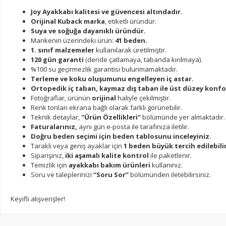
Joy Ayakkabı kalitesi ve güvencesi altındadır.
Orijinal Kuback marka
, etiketli üründür.
Suya ve soğuğa dayanıklı üründür.
Mankenin üzerindeki ürün:
41 beden.
1. sınıf malzemeler
kullanılarak üretilmiştir.
120 gün garanti
(deride çatlamaya, tabanda kırılmaya).
%100 su geçirmezlik garantisi bulunmamaktadır.
Terleme ve koku oluşumunu engelleyen iç astar.
Ortopedik iç taban, kaymaz dış taban ile üst düzey konfo
Fotoğraflar, ürünün
orijinal
haliyle çekilmiştir.
Renk tonları ekrana bağlı olarak farklı görünebilir.
Teknik detaylar,
"Ürün Özellikleri"
bölümünde yer almaktadır.
Faturalarınız,
aynı gün e-posta ile tarafınıza iletilir.
Doğru beden seçimi için beden tablosunu inceleyiniz.
Taraklı veya geniş ayaklar için
1 beden büyük tercih edilebilir
Siparişiniz,
iki aşamalı kalite kontrol
ile paketlenir.
Temizlik için
ayakkabı bakım ürünleri
kullanınız.
Soru ve taleplerinizi
“Soru Sor”
bölümünden iletebilirsiniz.
Keyifli alışverişler!