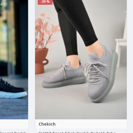
-20 %
Chekich