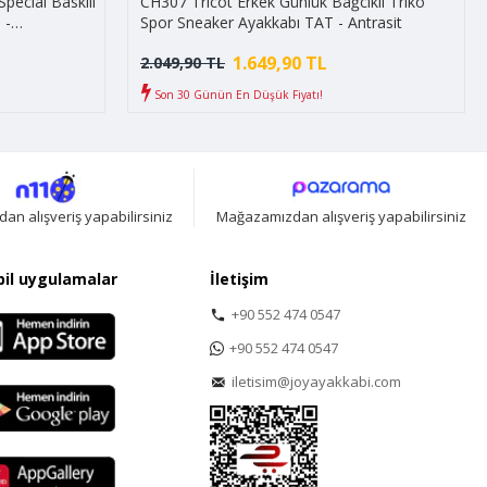
pecial Baskılı
CH307 Tricot Erkek Günlük Bağcıklı Triko
 -
Spor Sneaker Ayakkabı TAT - Antrasit
1.649,90 TL
2.049,90 TL
Son 30 Günün En Düşük Fiyatı!
n alışveriş yapabilirsiniz
Mağazamızdan alışveriş yapabilirsiniz
il uygulamalar
İletişim
+90 552 474 0547
+90 552 474 0547
iletisim@joyayakkabi.com