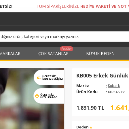
 SİPARİŞLERİNİZE
HEDİYE PAKETİ VE NOT YAZDIRMA İMKANI!
Popüler
MARKALAR
ÇOK SATANLAR
BÜYÜK BEDEN
KB005 Erkek Günlük B
ÜCRETSİZ
İADE & DEĞIŞIM
Marka
:
Kuback
Ürün Kodu
:
KB-546085
ÜCRETSİZ
HIZLI KARGO
1.641
1.831,90 TL
Beden