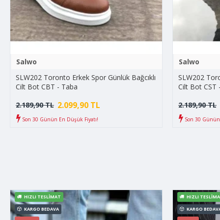
Salwo
Salwo
SLW202 Toronto Erkek Spor Günlük Bağcıklı
SLW202 Toron
Cilt Bot CBT - Taba
Cilt Bot CST 
2.099,90 TL
2.189,90 TL
2.189,90 TL
Son 30 Günün En Düşük Fiyatı!
Son 30 Günün 
HIZLI TESLIMAT
HIZLI TESLIM
KARGO BEDAVA
KARGO BEDAV