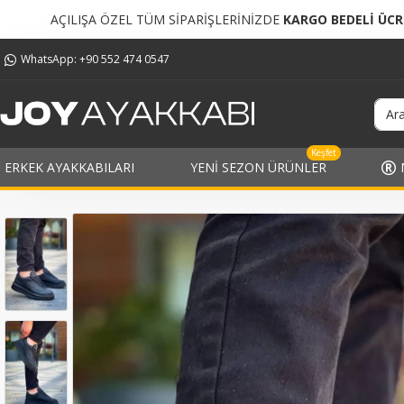
TÜM SİPARİŞLERİNİZDE
KARGO BEDELİ ÜCRETSİZ!
TÜM
WhatsApp: +90 552 474 0547
Keşfet
ERKEK AYAKKABILARI
YENI SEZON ÜRÜNLER