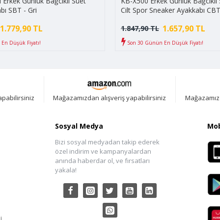
Erkek Günlük Bağcıklı Süet
KB-X500 Erkek Günlük Bağcıklı S
bı SBT - Gri
Cilt Spor Sneaker Ayakkabı CBT
Siyah/Beyaz
1.779,90 TL
1.657,90 TL
1.847,90 TL
En Düşük Fiyatı!
Son 30 Günün En Düşük Fiyatı!
pabilirsiniz
Mağazamızdan alışveriş yapabilirsiniz
Mağazamızda
Sosyal Medya
Mob
Bizi sosyal medyadan takip ederek
özel indirim ve kampanyalardan
anında haberdar ol, ve fırsatları
yakala!
i