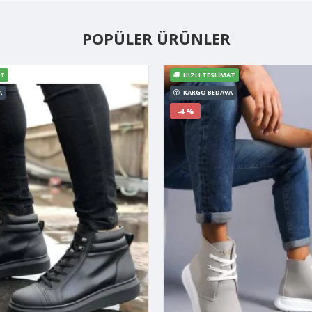
POPÜLER ÜRÜNLER
AT
HIZLI TESLIMAT
A
KARGO BEDAVA
-4 %