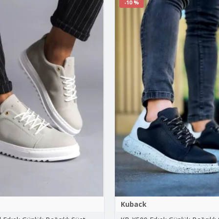
-10 %
Kuback