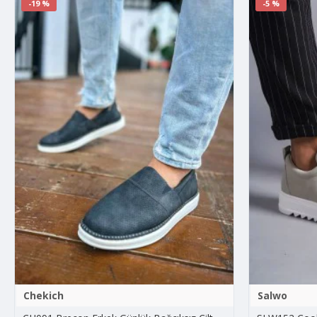
-19 %
-5 %
Chekich
Salwo