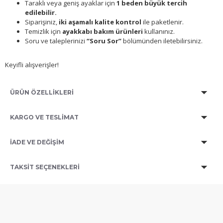
Taraklı veya geniş ayaklar için
1 beden büyük tercih
edilebilir.
Siparişiniz,
iki aşamalı kalite kontrol
ile paketlenir.
Temizlik için
ayakkabı bakım ürünleri
kullanınız.
Soru ve taleplerinizi
“Soru Sor”
bölümünden iletebilirsiniz.
Keyifli alışverişler!
ÜRÜN ÖZELLİKLERİ
KARGO VE TESLİMAT
İADE VE DEĞİŞİM
TAKSIT SEÇENEKLERI