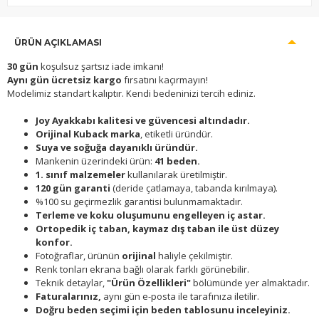
ÜRÜN AÇIKLAMASI
30 gün
koşulsuz şartsız iade imkanı!
Aynı gün ücretsiz kargo
fırsatını kaçırmayın!
Modelimiz standart kalıptır. Kendi bedeninizi tercih ediniz.
Joy Ayakkabı kalitesi ve güvencesi altındadır.
Orijinal Kuback marka
, etiketli üründür.
Suya ve soğuğa dayanıklı üründür.
Mankenin üzerindeki ürün:
41 beden.
1. sınıf malzemeler
kullanılarak üretilmiştir.
120 gün garanti
(deride çatlamaya, tabanda kırılmaya).
%100 su geçirmezlik garantisi bulunmamaktadır.
Terleme ve koku oluşumunu engelleyen iç astar.
Ortopedik iç taban, kaymaz dış taban ile üst düzey
konfor.
Fotoğraflar, ürünün
orijinal
haliyle çekilmiştir.
Renk tonları ekrana bağlı olarak farklı görünebilir.
Teknik detaylar,
"Ürün Özellikleri"
bölümünde yer almaktadır.
Faturalarınız,
aynı gün e-posta ile tarafınıza iletilir.
Doğru beden seçimi için beden tablosunu inceleyiniz.