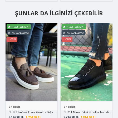
ŞUNLAR DA İLGINIZI ÇEKEBILIR
HIZLI TESLIMAT
HIZLI TESLIMAT
KARGO BEDAVA
KARGO BEDAVA
-19 %
-18 %
Chekich
Chekich
CH127 Loafer-X Erkek Günlük Bağcıksız Corcik Cilt Klasik Ayakkabı CBT - Kahverengi
CH251 Mirror Erkek Günlük Lastikli Cilt Sp
1.704,90 TL
1.814,90 TL
2.104,90 TL
2.214,90 TL