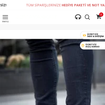
TÜM SİPARİŞLERİNİZE
HEDİYE PAKETİ VE NOT YAZDIRMA 
0
ÜCRETSİZ
İADE & DEĞIŞIM
ÜCRETSİZ
HIZLI KARGO