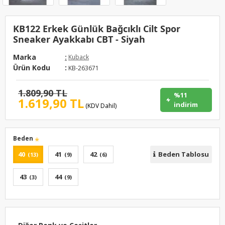
KB122 Erkek Günlük Bağcıklı Cilt Spor
Sneaker Ayakkabı CBT - Siyah
Marka
:
Kuback
Ürün Kodu
:
KB-263671
1.809,90 TL
%11
1.619,90 TL
indirim
(KDV Dahil)
Beden
40
41
42
Beden Tablosu
(13)
(9)
(6)
43
44
(3)
(9)