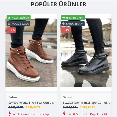
POPÜLER ÜRÜNLER
HIZLI TESLIMAT
HIZLI TESLIMAT
KARGO BEDAVA
KARGO BEDAVA
-4 %
-4 %
Salwo
Salwo
SLW202 Toronto Erkek Spor Günlük Bağcıklı Cilt Bot CBT - Taba
SLW202 Toronto Erkek Spor Günlük Bağcıklı 
2.099,90 TL
2.099,90 TL
2.189,90 TL
2.189,90 TL
Son 30 Günün En Düşük Fiyatı!
Son 30 Günün En Düşük Fiyatı!