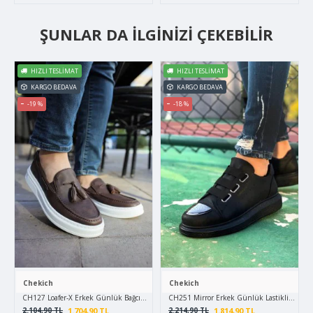
ŞUNLAR DA İLGINIZI ÇEKEBILIR
HIZLI TESLIMAT
HIZLI TESLIMAT
KARGO BEDAVA
KARGO BEDAVA
-19 %
-18 %
Chekich
Chekich
CH127 Loafer-X Erkek Günlük Bağcıksız Corcik Cilt Klasik Ayakkabı CBT - Kahverengi
CH251 Mirror Erkek Günlük Lastikli Cilt Sp
1.704,90 TL
1.814,90 TL
2.104,90 TL
2.214,90 TL