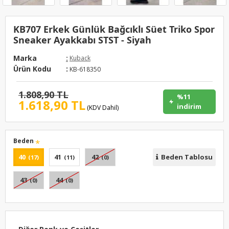
KB707 Erkek Günlük Bağcıklı Süet Triko Spor
Sneaker Ayakkabı STST - Siyah
Marka
:
Kuback
Ürün Kodu
:
KB-618350
1.808,90 TL
%11
1.618,90 TL
indirim
(KDV Dahil)
Beden
40
41
42
Beden Tablosu
(17)
(11)
(0)
43
44
(0)
(0)