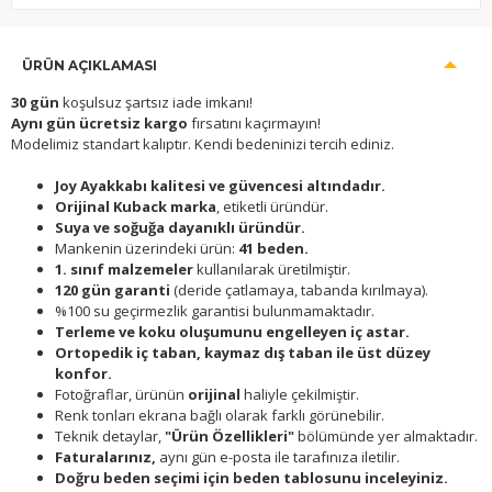
ÜRÜN AÇIKLAMASI
30 gün
koşulsuz şartsız iade imkanı!
Aynı gün ücretsiz kargo
fırsatını kaçırmayın!
Modelimiz standart kalıptır. Kendi bedeninizi tercih ediniz.
Joy Ayakkabı kalitesi ve güvencesi altındadır.
Orijinal Kuback marka
, etiketli üründür.
Suya ve soğuğa dayanıklı üründür.
Mankenin üzerindeki ürün:
41 beden.
1. sınıf malzemeler
kullanılarak üretilmiştir.
120 gün garanti
(deride çatlamaya, tabanda kırılmaya).
%100 su geçirmezlik garantisi bulunmamaktadır.
Terleme ve koku oluşumunu engelleyen iç astar.
Ortopedik iç taban, kaymaz dış taban ile üst düzey
konfor.
Fotoğraflar, ürünün
orijinal
haliyle çekilmiştir.
Renk tonları ekrana bağlı olarak farklı görünebilir.
Teknik detaylar,
"Ürün Özellikleri"
bölümünde yer almaktadır.
Faturalarınız,
aynı gün e-posta ile tarafınıza iletilir.
Doğru beden seçimi için beden tablosunu inceleyiniz.