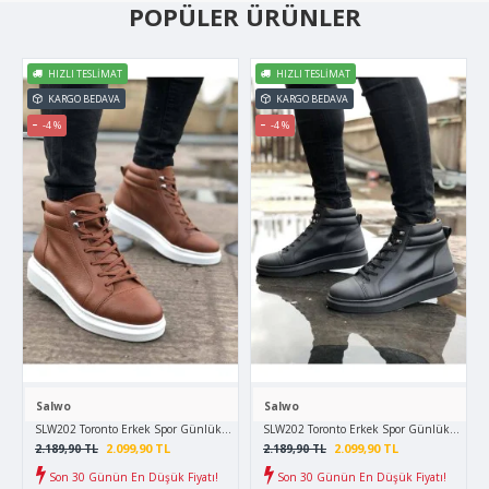
POPÜLER ÜRÜNLER
HIZLI TESLIMAT
HIZLI TESLIMAT
KARGO BEDAVA
KARGO BEDAVA
-4 %
-4 %
Salwo
Salwo
SLW202 Toronto Erkek Spor Günlük Bağcıklı Cilt Bot CBT - Taba
SLW202 Toronto Erkek Spor Günlük Bağcıklı 
2.099,90 TL
2.099,90 TL
2.189,90 TL
2.189,90 TL
Son 30 Günün En Düşük Fiyatı!
Son 30 Günün En Düşük Fiyatı!