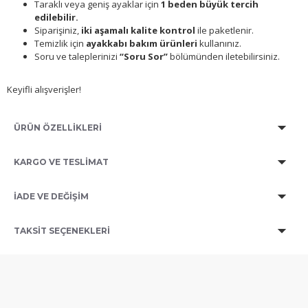
Taraklı veya geniş ayaklar için
1 beden büyük tercih
edilebilir.
Siparişiniz,
iki aşamalı kalite kontrol
ile paketlenir.
Temizlik için
ayakkabı bakım ürünleri
kullanınız.
Soru ve taleplerinizi
“Soru Sor”
bölümünden iletebilirsiniz.
Keyifli alışverişler!
ÜRÜN ÖZELLİKLERİ
KARGO VE TESLİMAT
İADE VE DEĞİŞİM
TAKSIT SEÇENEKLERI