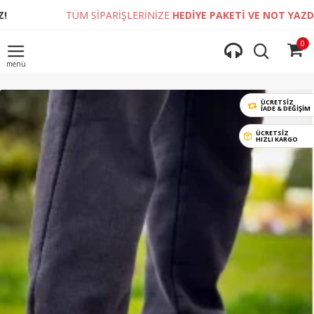
TÜM SİPARİŞLERİNİZE
HEDİYE PAKETİ VE NOT YAZDIRMA İM
0
ÜCRETSİZ
İADE & DEĞIŞIM
ÜCRETSİZ
HIZLI KARGO