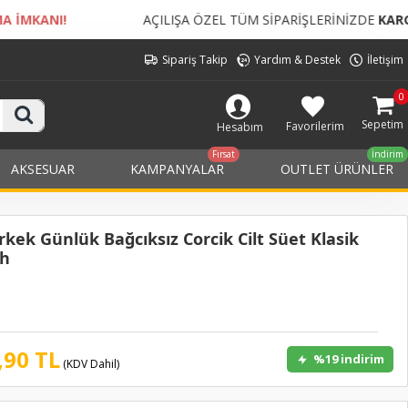
AÇILIŞA ÖZEL TÜM SİPARİŞLERİNİZDE
KARGO BEDELİ ÜCRETSİZ!
Sipariş Takip
Yardım & Destek
İletişim
0
Sepetim
Favorilerim
Hesabım
Fırsat
İndirim
AKSESUAR
KAMPANYALAR
OUTLET ÜRÜNLER
rkek Günlük Bağcıksız Corcik Cilt Süet Klasik
ah
,90 TL
%19 indirim
(KDV Dahil)