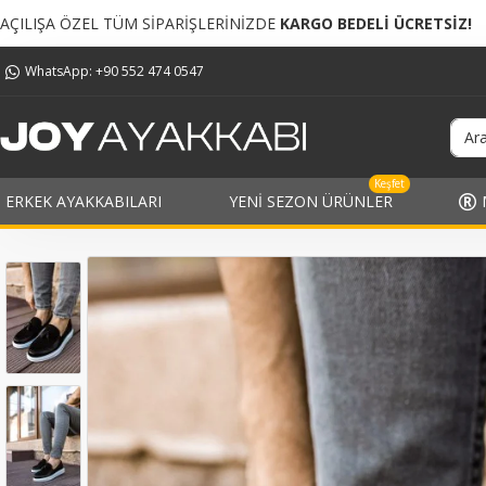
ARİŞLERİNİZDE
KARGO BEDELİ ÜCRETSİZ!
TÜM SİPARİŞ
WhatsApp: +90 552 474 0547
Keşfet
ERKEK AYAKKABILARI
YENI SEZON ÜRÜNLER