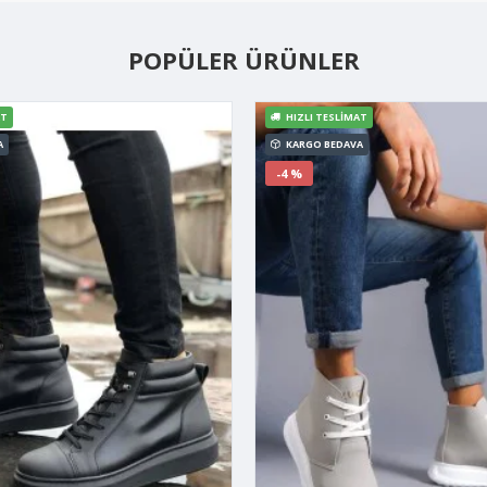
POPÜLER ÜRÜNLER
AT
HIZLI TESLIMAT
A
KARGO BEDAVA
-4 %