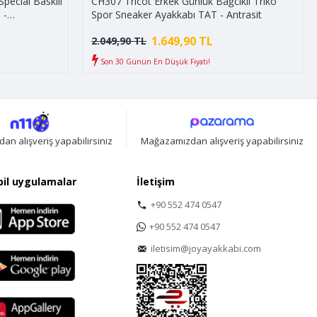
pecial Baskılı
CH307 Tricot Erkek Günlük Bağcıklı Triko
 -
Spor Sneaker Ayakkabı TAT - Antrasit
1.649,90 TL
2.049,90 TL
Son 30 Günün En Düşük Fiyatı!
n alışveriş yapabilirsiniz
Mağazamızdan alışveriş yapabilirsiniz
il uygulamalar
İletişim
+90 552 474 0547
+90 552 474 0547
iletisim@joyayakkabi.com