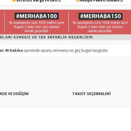
Ücretsiz Kargo Fırsatı
Hediye Paketi İmkanı
aat 49 Dakika
içerisinde sipariş verirseniz en geç bugün kargoda!
İADE VE DEĞİŞİM
TAKSIT SEÇENEKLERI