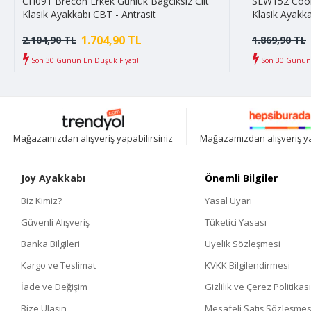
CH091 Brecon Erkek Günlük Bağcıksız Cilt
SLW152 Cool 
Klasik Ayakkabı CBT - Antrasit
Klasik Ayakka
1.704,90 TL
2.104,90 TL
1.869,90 TL
Son 30 Günün En Düşük Fiyatı!
Son 30 Günün 
Mağazamızdan alışveriş yapabilirsiniz
Mağazamızdan alışveriş ya
Joy Ayakkabı
Önemli Bilgiler
Biz Kimiz?
Yasal Uyarı
Güvenli Alışveriş
Tüketici Yasası
Banka Bilgileri
Üyelik Sözleşmesi
Kargo ve Teslimat
KVKK Bilgilendirmesi
İade ve Değişim
Gizlilik ve Çerez Politikası
Bize Ulaşın
Mesafeli Satış Sözleşmes