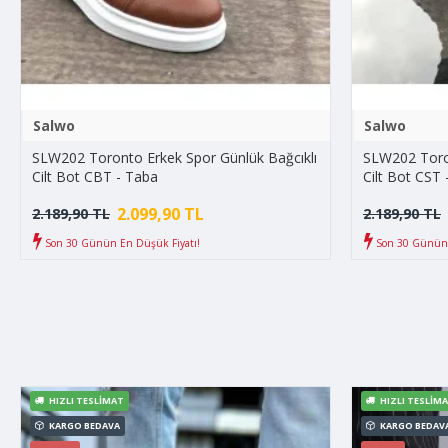
Salwo
Salwo
SLW202 Toronto Erkek Spor Günlük Bağcıklı
SLW202 Toron
Cilt Bot CBT - Taba
Cilt Bot CST 
2.099,90 TL
2.189,90 TL
2.189,90 TL
Son 30 Günün En Düşük Fiyatı!
Son 30 Günün 
HIZLI TESLIMAT
HIZLI TESLIM
KARGO BEDAVA
KARGO BEDAV