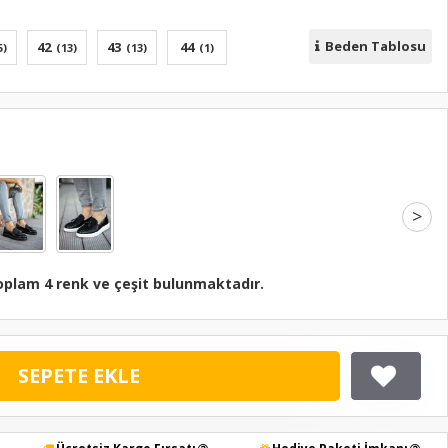
Beden Tablosu
42
43
44
5)
(13)
(13)
(1)
>
oplam 4 renk ve çeşit bulunmaktadır.
SEPETE EKLE