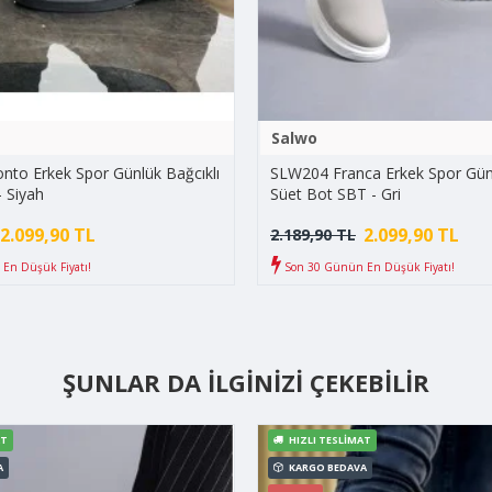
Salwo
to Erkek Spor Günlük Bağcıklı
SLW204 Franca Erkek Spor Günl
- Siyah
Süet Bot SBT - Gri
2.099,90 TL
2.099,90 TL
2.189,90 TL
En Düşük Fiyatı!
Son 30 Günün En Düşük Fiyatı!
ŞUNLAR DA İLGINIZI ÇEKEBILIR
AT
HIZLI TESLIMAT
A
KARGO BEDAVA