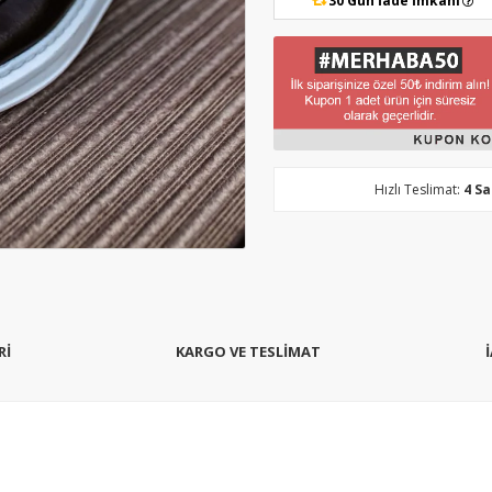
30 Gün İade İmkanı
Hızlı Teslimat:
4 S
Rİ
KARGO VE TESLİMAT