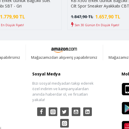
Erkek Günlük Bağcıklı Süet
KB-X500 Erkek Günlük Bağcıklı S
bı SBT - Gri
Cilt Spor Sneaker Ayakkabı CBT
Siyah/Beyaz
1.779,90 TL
1.657,90 TL
1.847,90 TL
En Düşük Fiyatı!
Son 30 Günün En Düşük Fiyatı!
pabilirsiniz
Mağazamızdan alışveriş yapabilirsiniz
Mağazamızda
Sosyal Medya
Mob
Bizi sosyal medyadan takip ederek
özel indirim ve kampanyalardan
anında haberdar ol, ve fırsatları
yakala!
i