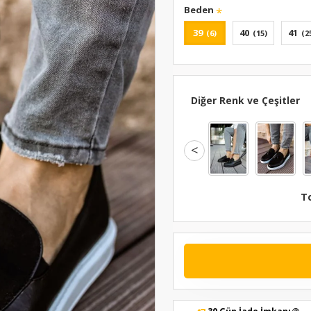
Beden
39
40
41
(6)
(15)
(2
Diğer Renk ve Çeşitler
<
T