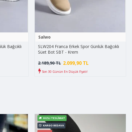
Salwo
ük Bağcıklı
SLW204 Franca Erkek Spor Günlük Bağcıklı
Süet Bot SBT - Krem
2.099,90 TL
2.189,90 TL
Son 30 Günün En Düşük Fiyatı!
HIZLI TESLIMAT
KARGO BEDAVA