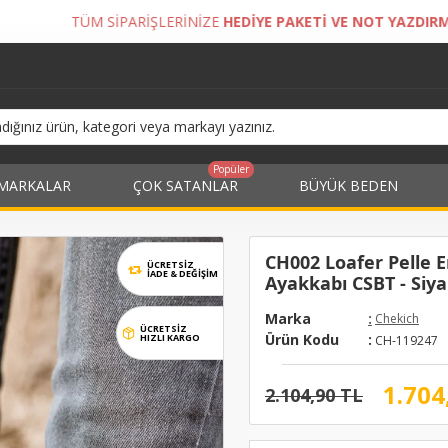
LERİNİZE
HEDİYE PAKETİ VE NOT YAZDIRMA İMKANI!
Popüler
MARKALAR
ÇOK SATANLAR
BÜYÜK BEDEN
CH002 Loafer Pelle E
ÜCRETSİZ
İADE & DEĞIŞIM
Ayakkabı CSBT - Siy
Marka
:
Chekich
ÜCRETSİZ
Ürün Kodu
:
HIZLI KARGO
CH-119247
1.704
2.104,90 TL