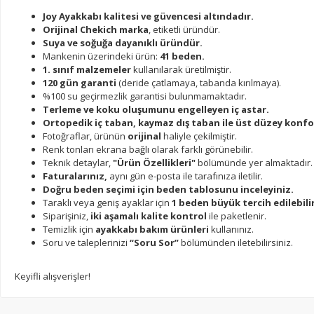
Joy Ayakkabı kalitesi ve güvencesi altındadır.
Orijinal Chekich marka
, etiketli üründür.
Suya ve soğuğa dayanıklı üründür.
Mankenin üzerindeki ürün:
41 beden.
1. sınıf malzemeler
kullanılarak üretilmiştir.
120 gün garanti
(deride çatlamaya, tabanda kırılmaya).
%100 su geçirmezlik garantisi bulunmamaktadır.
Terleme ve koku oluşumunu engelleyen iç astar.
Ortopedik iç taban, kaymaz dış taban ile üst düzey konfo
Fotoğraflar, ürünün
orijinal
haliyle çekilmiştir.
Renk tonları ekrana bağlı olarak farklı görünebilir.
Teknik detaylar,
"Ürün Özellikleri"
bölümünde yer almaktadır.
Faturalarınız,
aynı gün e-posta ile tarafınıza iletilir.
Doğru beden seçimi için beden tablosunu inceleyiniz.
Taraklı veya geniş ayaklar için
1 beden büyük tercih edilebilir
Siparişiniz,
iki aşamalı kalite kontrol
ile paketlenir.
Temizlik için
ayakkabı bakım ürünleri
kullanınız.
Soru ve taleplerinizi
“Soru Sor”
bölümünden iletebilirsiniz.
Keyifli alışverişler!