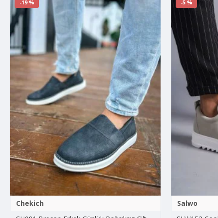
-19 %
-5 %
Chekich
Salwo