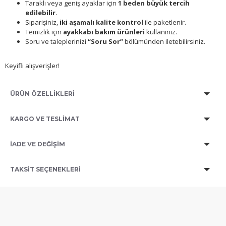
Taraklı veya geniş ayaklar için
1 beden büyük tercih
edilebilir.
Siparişiniz,
iki aşamalı kalite kontrol
ile paketlenir.
Temizlik için
ayakkabı bakım ürünleri
kullanınız.
Soru ve taleplerinizi
“Soru Sor”
bölümünden iletebilirsiniz.
Keyifli alışverişler!
ÜRÜN ÖZELLİKLERİ
KARGO VE TESLİMAT
İADE VE DEĞİŞİM
TAKSIT SEÇENEKLERI