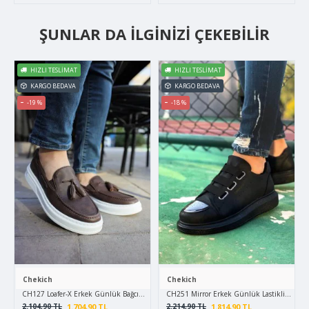
ŞUNLAR DA İLGINIZI ÇEKEBILIR
HIZLI TESLIMAT
HIZLI TESLIMAT
KARGO BEDAVA
KARGO BEDAVA
-19 %
-18 %
Chekich
Chekich
CH127 Loafer-X Erkek Günlük Bağcıksız Corcik Cilt Klasik Ayakkabı CBT - Kahverengi
CH251 Mirror Erkek Günlük Lastikli Cilt Sp
1.704,90 TL
1.814,90 TL
2.104,90 TL
2.214,90 TL