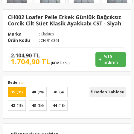
CH002 Loafer Pelle Erkek Günlük Bağcıksız
Corcik Cilt Süet Klasik Ayakkabı CST - Siyah
Marka
:
Chekich
Ürün Kodu
:
CH-916361
2.104,90 TL
%19
1.704,90 TL
indirim
(KDV Dahil)
Beden
39
40
41
Beden Tablosu
(31)
(20)
(4)
42
43
44
(15)
(34)
(18)