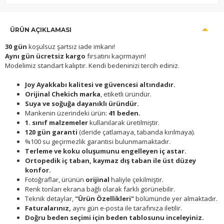
ÜRÜN AÇIKLAMASI
30 gün
koşulsuz şartsız iade imkanı!
Aynı gün ücretsiz kargo
fırsatını kaçırmayın!
Modelimiz standart kalıptır. Kendi bedeninizi tercih ediniz.
Joy Ayakkabı kalitesi ve güvencesi altındadır.
Orijinal Chekich marka
, etiketli üründür.
Suya ve soğuğa dayanıklı üründür.
Mankenin üzerindeki ürün:
41 beden.
1. sınıf malzemeler
kullanılarak üretilmiştir.
120 gün garanti
(deride çatlamaya, tabanda kırılmaya).
%100 su geçirmezlik garantisi bulunmamaktadır.
Terleme ve koku oluşumunu engelleyen iç astar.
Ortopedik iç taban, kaymaz dış taban ile üst düzey
konfor.
Fotoğraflar, ürünün
orijinal
haliyle çekilmiştir.
Renk tonları ekrana bağlı olarak farklı görünebilir.
Teknik detaylar,
"Ürün Özellikleri"
bölümünde yer almaktadır.
Faturalarınız,
aynı gün e-posta ile tarafınıza iletilir.
Doğru beden seçimi için beden tablosunu inceleyiniz.