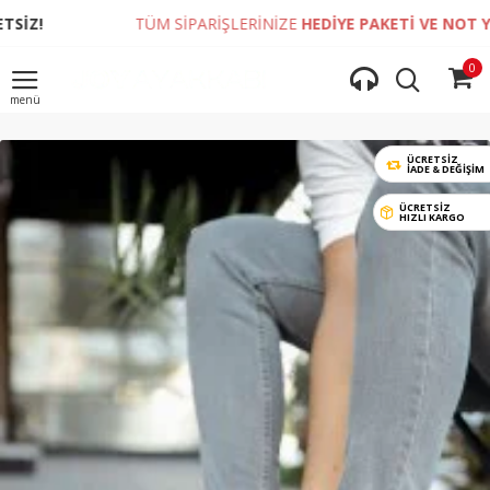
TÜM SİPARİŞLERİNİZE
HEDİYE PAKETİ VE NOT YAZDIRMA
0
ÜCRETSİZ
İADE & DEĞIŞIM
ÜCRETSİZ
HIZLI KARGO