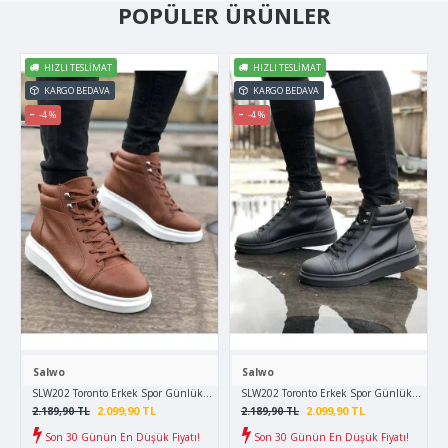
POPÜLER ÜRÜNLER
HIZLI TESLIMAT
HIZLI TESLIMAT
KARGO BEDAVA
KARGO BEDAVA
-4 %
-4 %
Salwo
Salwo
SLW202 Toronto Erkek Spor Günlük Bağcıklı Cilt Bot CBT - Taba
SLW202 Toronto Erkek Spor Günlük Bağcıklı 
2.099,90 TL
2.099,90 TL
2.189,90 TL
2.189,90 TL
Son 30 Günün En Düşük Fiyatı!
Son 30 Günün En Düşük Fiyatı!