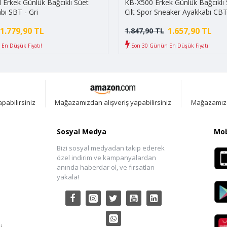
Erkek Günlük Bağcıklı Süet
KB-X500 Erkek Günlük Bağcıklı S
bı SBT - Gri
Cilt Spor Sneaker Ayakkabı CBT
Siyah/Beyaz
1.779,90 TL
1.657,90 TL
1.847,90 TL
En Düşük Fiyatı!
Son 30 Günün En Düşük Fiyatı!
pabilirsiniz
Mağazamızdan alışveriş yapabilirsiniz
Mağazamızda
Sosyal Medya
Mob
Bizi sosyal medyadan takip ederek
özel indirim ve kampanyalardan
anında haberdar ol, ve fırsatları
yakala!
i