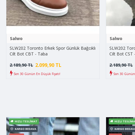
Salwo
Salwo
SLW202 Toronto Erkek Spor Günlük Bağcıklı
SLW202 Toron
Cilt Bot CBT - Taba
Cilt Bot CST 
2.099,90 TL
2.189,90 TL
2.189,90 TL
Son 30 Günün En Düşük Fiyatı!
Son 30 Günün 
HIZLI TESLIMAT
HIZLI TESLIM
KARGO BEDAVA
KARGO BEDAV