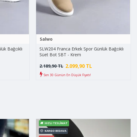
Salwo
ük Bağcıklı
SLW204 Franca Erkek Spor Günlük Bağcıklı
Süet Bot SBT - Krem
2.099,90 TL
2.189,90 TL
Son 30 Günün En Düşük Fiyatı!
HIZLI TESLIMAT
KARGO BEDAVA