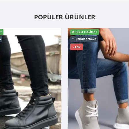
POPÜLER ÜRÜNLER
AT
HIZLI TESLIMAT
A
KARGO BEDAVA
-4 %