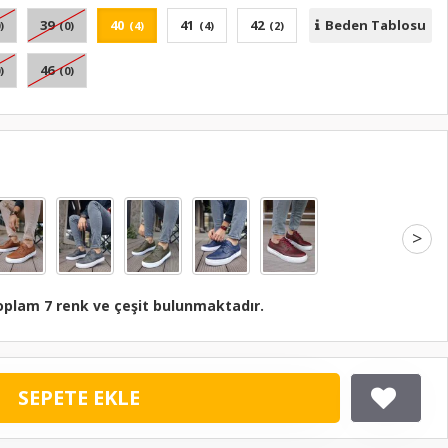
39
40
41
42
Beden Tablosu
)
(0)
(4)
(4)
(2)
46
)
(0)
>
oplam 7 renk ve çeşit bulunmaktadır.
SEPETE EKLE