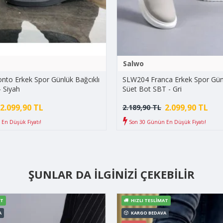
Salwo
to Erkek Spor Günlük Bağcıklı
SLW204 Franca Erkek Spor Günl
- Siyah
Süet Bot SBT - Gri
2.099,90 TL
2.099,90 TL
2.189,90 TL
En Düşük Fiyatı!
Son 30 Günün En Düşük Fiyatı!
ŞUNLAR DA İLGINIZI ÇEKEBILIR
AT
HIZLI TESLIMAT
A
KARGO BEDAVA