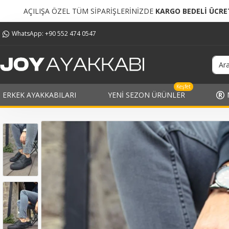
ÜM SİPARİŞLERİNİZDE
KARGO BEDELİ ÜCRETSİZ!
TÜM S
WhatsApp: +90 552 474 0547
Keşfet
ERKEK AYAKKABILARI
YENI SEZON ÜRÜNLER