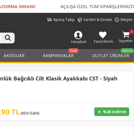
AÇILIŞA ÖZEL TÜM SİPARİŞLERİNİZDE
KARGO BEDELİ ÜCRET
Sipariş Takip
Yardım & Destek
İletişim
0
Sepetim
Favorilerim
Hesabım
Fırsat
İndirim
AKSESUAR
KAMPANYALAR
OUTLET ÜRÜNLER
nlük Bağcıklı Cilt Klasik Ayakkabı CST - Siyah
,90 TL
%20 indirim
(KDV Dahil)