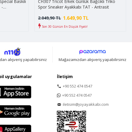
pecial Baskılı
CH307 Tricot Erkek Günlük Bağcıklı Triko
 -
Spor Sneaker Ayakkabı TAT - Antrasit
1.649,90 TL
2.049,90 TL
Son 30 Günün En Düşük Fiyatı!
n alışveriş yapabilirsiniz
Mağazamızdan alışveriş yapabilirsiniz
il uygulamalar
İletişim
+90 552 474 0547
+90 552 474 0547
iletisim@joyayakkabi.com