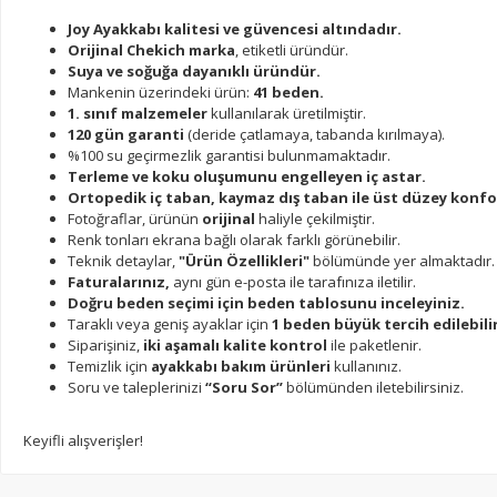
Joy Ayakkabı kalitesi ve güvencesi altındadır.
Orijinal Chekich marka
, etiketli üründür.
Suya ve soğuğa dayanıklı üründür.
Mankenin üzerindeki ürün:
41 beden.
1. sınıf malzemeler
kullanılarak üretilmiştir.
120 gün garanti
(deride çatlamaya, tabanda kırılmaya).
%100 su geçirmezlik garantisi bulunmamaktadır.
Terleme ve koku oluşumunu engelleyen iç astar.
Ortopedik iç taban, kaymaz dış taban ile üst düzey konfo
Fotoğraflar, ürünün
orijinal
haliyle çekilmiştir.
Renk tonları ekrana bağlı olarak farklı görünebilir.
Teknik detaylar,
"Ürün Özellikleri"
bölümünde yer almaktadır.
Faturalarınız,
aynı gün e-posta ile tarafınıza iletilir.
Doğru beden seçimi için beden tablosunu inceleyiniz.
Taraklı veya geniş ayaklar için
1 beden büyük tercih edilebilir
Siparişiniz,
iki aşamalı kalite kontrol
ile paketlenir.
Temizlik için
ayakkabı bakım ürünleri
kullanınız.
Soru ve taleplerinizi
“Soru Sor”
bölümünden iletebilirsiniz.
Keyifli alışverişler!