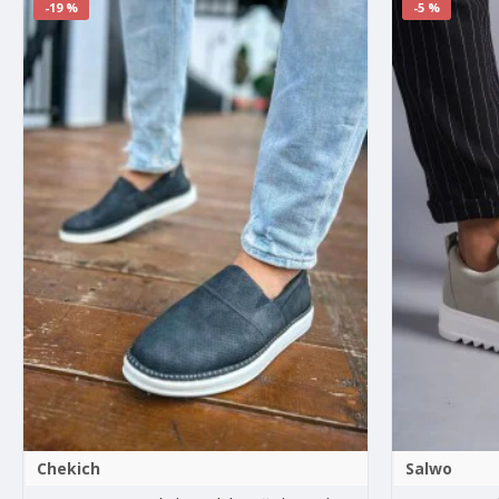
-19 %
-5 %
Chekich
Salwo