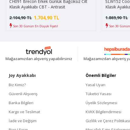
CH091 Brecon Erkek Günlük Bağcıksız Cilt
SLW152 Cool 
Klasik Ayakkabı CBT - Antrasit
Klasik Ayakka
1.704,90 TL
2.104,90 TL
1.869,90 TL
Son 30 Günün En Düşük Fiyatı!
Son 30 Günün 
Mağazamızdan alışveriş yapabilirsiniz
Mağazamızdan alışveriş ya
Joy Ayakkabı
Önemli Bilgiler
Biz Kimiz?
Yasal Uyarı
Güvenli Alışveriş
Tüketici Yasası
Banka Bilgileri
Üyelik Sözleşmesi
Kargo ve Teslimat
KVKK Bilgilendirmesi
İade ve Değişim
Gizlilik ve Çerez Politikası
Bize Ulaşın
Mesafeli Satış Sözleşmes