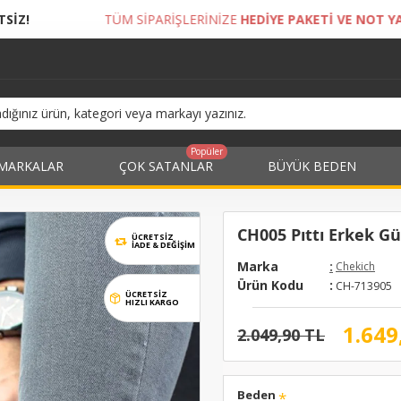
İPARİŞLERİNİZE
HEDİYE PAKETİ VE NOT YAZDIRMA İMKANI!
Popüler
MARKALAR
ÇOK SATANLAR
BÜYÜK BEDEN
CH005 Pıttı Erkek Gü
ÜCRETSİZ
İADE & DEĞIŞIM
Marka
:
Chekich
Ürün Kodu
:
CH-713905
ÜCRETSİZ
HIZLI KARGO
1.649
2.049,90 TL
Beden