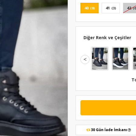
40
41
42
(9)
(3)
(0
Diğer Renk ve Çeşitler
<
T
30 Gün İade İmkanı