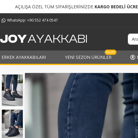
TÜM SİPARİŞLERİNİZDE
KARGO BEDELİ ÜCRETSİZ!
TÜM 
WhatsApp: +90 552 474 0547
Keşfet
ERKEK AYAKKABILARI
YENI SEZON ÜRÜNLER