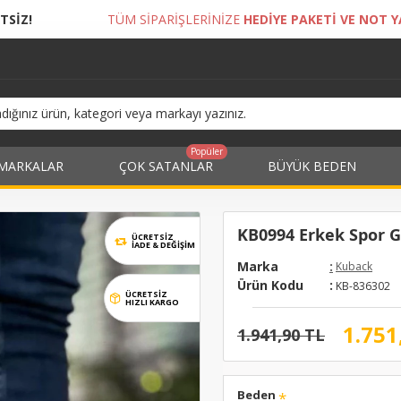
SİPARİŞLERİNİZE
HEDİYE PAKETİ VE NOT YAZDIRMA İMKANI!
Popüler
MARKALAR
ÇOK SATANLAR
BÜYÜK BEDEN
KB0994 Erkek Spor Gü
ÜCRETSİZ
İADE & DEĞIŞIM
Marka
:
Kuback
Ürün Kodu
:
KB-836302
ÜCRETSİZ
HIZLI KARGO
1.751
1.941,90 TL
Beden