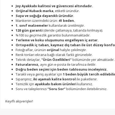
Joy Ayakkabı kalitesi ve güvencesi altındadır.
Orijinal Kuback marka
, etiketli üründür.
Suya ve soğuğa dayanıklı üründür.
Mankenin üzerindeki ürün:
41 beden.
1. sınıf malzemeler
kullanılarak üretilmiştir.
120 gün garanti
(deride çatlamaya, tabanda kırılmaya).
%100 su geçirmezlik garantisi bulunmamaktadır.
Terleme ve koku oluşumunu engelleyen iç astar.
Ortopedik iç taban, kaymaz dış taban ile üst düzey konfo
Fotoğraflar, ürünün
orijinal
haliyle çekilmiştir.
Renk tonları ekrana bağlı olarak farklı görünebilir.
Teknik detaylar,
"Ürün Özellikleri"
bölümünde yer almaktadır.
Faturalarınız,
aynı gün e-posta ile tarafınıza iletilir.
Doğru beden seçimi için beden tablosunu inceleyiniz.
Taraklı veya geniş ayaklar için
1 beden büyük tercih edilebilir
Siparişiniz,
iki aşamalı kalite kontrol
ile paketlenir.
Temizlik için
ayakkabı bakım ürünleri
kullanınız.
Soru ve taleplerinizi
“Soru Sor”
bölümünden iletebilirsiniz.
Keyifli alışverişler!