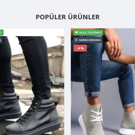
POPÜLER ÜRÜNLER
AT
HIZLI TESLIMAT
A
KARGO BEDAVA
-4 %