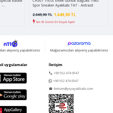
pecial Baskılı
CH307 Tricot Erkek Günlük Bağcıklı Triko
 -
Spor Sneaker Ayakkabı TAT - Antrasit
1.649,90 TL
2.049,90 TL
Son 30 Günün En Düşük Fiyatı!
n alışveriş yapabilirsiniz
Mağazamızdan alışveriş yapabilirsiniz
il uygulamalar
İletişim
+90 552 474 0547
+90 552 474 0547
iletisim@joyayakkabi.com