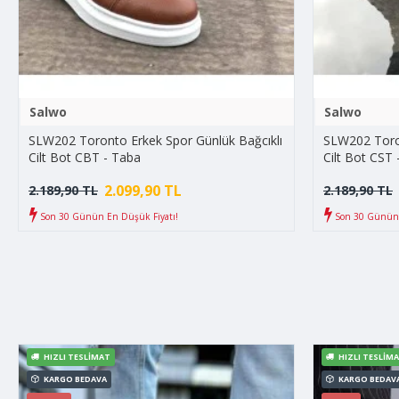
Salwo
Salwo
SLW202 Toronto Erkek Spor Günlük Bağcıklı
SLW202 Toron
Cilt Bot CBT - Taba
Cilt Bot CST 
2.099,90 TL
2.189,90 TL
2.189,90 TL
Son 30 Günün En Düşük Fiyatı!
Son 30 Günün 
HIZLI TESLIMAT
HIZLI TESLIM
KARGO BEDAVA
KARGO BEDAV