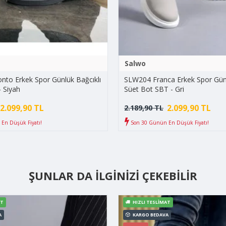
Salwo
to Erkek Spor Günlük Bağcıklı
SLW204 Franca Erkek Spor Günl
- Siyah
Süet Bot SBT - Gri
2.099,90 TL
2.099,90 TL
2.189,90 TL
En Düşük Fiyatı!
Son 30 Günün En Düşük Fiyatı!
ŞUNLAR DA İLGINIZI ÇEKEBILIR
AT
HIZLI TESLIMAT
A
KARGO BEDAVA