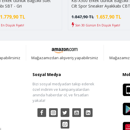
Erkek Günlük Bağcıklı Süet
KB-X500 Erkek Günlük Bağcıklı S
bı SBT - Gri
Cilt Spor Sneaker Ayakkabı CBT
Siyah/Beyaz
1.779,90 TL
1.657,90 TL
1.847,90 TL
En Düşük Fiyatı!
Son 30 Günün En Düşük Fiyatı!
pabilirsiniz
Mağazamızdan alışveriş yapabilirsiniz
Mağazamızda
Sosyal Medya
Mob
Bizi sosyal medyadan takip ederek
özel indirim ve kampanyalardan
anında haberdar ol, ve fırsatları
yakala!
i