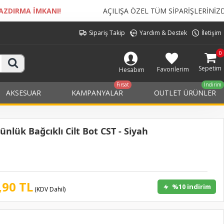
AÇILIŞA ÖZEL TÜM SİPARİŞLERİNİZDE
KARGO BEDELİ ÜCRE
Sipariş Takip
Yardım & Destek
İletişim
0
Sepetim
Favorilerim
Hesabım
Fırsat
İndirim
AKSESUAR
KAMPANYALAR
OUTLET ÜRÜNLER
nlük Bağcıklı Cilt Bot CST - Siyah
,90 TL
%10 indirim
(KDV Dahil)