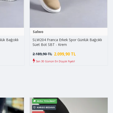
Salwo
ük Bağcıklı
SLW204 Franca Erkek Spor Günlük Bağcıklı
Süet Bot SBT - Krem
2.099,90 TL
2.189,90 TL
Son 30 Günün En Düşük Fiyatı!
HIZLI TESLIMAT
KARGO BEDAVA