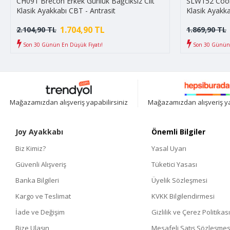
CH091 Brecon Erkek Günlük Bağcıksız Cilt
SLW152 Cool 
Klasik Ayakkabı CBT - Antrasit
Klasik Ayakka
1.704,90 TL
2.104,90 TL
1.869,90 TL
Son 30 Günün En Düşük Fiyatı!
Son 30 Günün 
Mağazamızdan alışveriş yapabilirsiniz
Mağazamızdan alışveriş ya
Joy Ayakkabı
Önemli Bilgiler
Biz Kimiz?
Yasal Uyarı
Güvenli Alışveriş
Tüketici Yasası
Banka Bilgileri
Üyelik Sözleşmesi
Kargo ve Teslimat
KVKK Bilgilendirmesi
İade ve Değişim
Gizlilik ve Çerez Politikası
Bize Ulaşın
Mesafeli Satış Sözleşmes