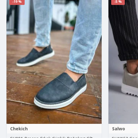
-19 %
-5 %
Chekich
Salwo