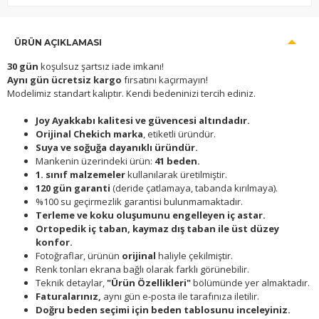
ÜRÜN AÇIKLAMASI
30 gün
koşulsuz şartsız iade imkanı!
Aynı gün ücretsiz kargo
fırsatını kaçırmayın!
Modelimiz standart kalıptır. Kendi bedeninizi tercih ediniz.
Joy Ayakkabı kalitesi ve güvencesi altındadır.
Orijinal Chekich marka
, etiketli üründür.
Suya ve soğuğa dayanıklı üründür.
Mankenin üzerindeki ürün:
41 beden.
1. sınıf malzemeler
kullanılarak üretilmiştir.
120 gün garanti
(deride çatlamaya, tabanda kırılmaya).
%100 su geçirmezlik garantisi bulunmamaktadır.
Terleme ve koku oluşumunu engelleyen iç astar.
Ortopedik iç taban, kaymaz dış taban ile üst düzey
konfor.
Fotoğraflar, ürünün
orijinal
haliyle çekilmiştir.
Renk tonları ekrana bağlı olarak farklı görünebilir.
Teknik detaylar,
"Ürün Özellikleri"
bölümünde yer almaktadır.
Faturalarınız,
aynı gün e-posta ile tarafınıza iletilir.
Doğru beden seçimi için beden tablosunu inceleyiniz.