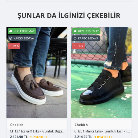
ŞUNLAR DA İLGINIZI ÇEKEBILIR
HIZLI TESLIMAT
HIZLI TESLIMAT
KARGO BEDAVA
KARGO BEDAVA
-19 %
-18 %
Chekich
Chekich
CH127 Loafer-X Erkek Günlük Bağcıksız Corcik Cilt Klasik Ayakkabı CBT - Kahverengi
CH251 Mirror Erkek Günlük Lastikli Cilt Sp
1.704,90 TL
1.814,90 TL
2.104,90 TL
2.214,90 TL