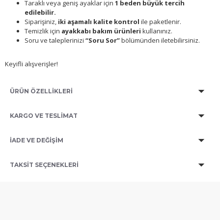
Taraklı veya geniş ayaklar için
1 beden büyük tercih
edilebilir.
Siparişiniz,
iki aşamalı kalite kontrol
ile paketlenir.
Temizlik için
ayakkabı bakım ürünleri
kullanınız.
Soru ve taleplerinizi
“Soru Sor”
bölümünden iletebilirsiniz.
Keyifli alışverişler!
ÜRÜN ÖZELLİKLERİ
KARGO VE TESLİMAT
İADE VE DEĞİŞİM
TAKSIT SEÇENEKLERI