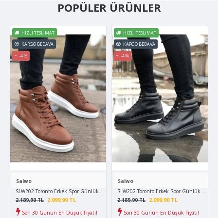
POPÜLER ÜRÜNLER
HIZLI TESLIMAT
HIZLI TESLIMAT
KARGO BEDAVA
KARGO BEDAVA
-4 %
-4 %
Salwo
Salwo
SLW202 Toronto Erkek Spor Günlük Bağcıklı Cilt Bot CBT - Taba
SLW202 Toronto Erkek Spor Günlük Bağcıklı 
2.099,90 TL
2.099,90 TL
2.189,90 TL
2.189,90 TL
Son 30 Günün En Düşük Fiyatı!
Son 30 Günün En Düşük Fiyatı!