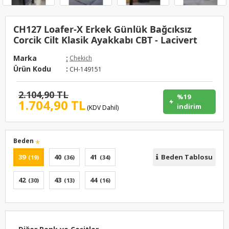
CH127 Loafer-X Erkek Günlük Bağcıksız
Corcik Cilt Klasik Ayakkabı CBT - Lacivert
Marka
:
Chekich
Ürün Kodu
:
CH-149151
2.104,90 TL
%19
1.704,90 TL
indirim
(KDV Dahil)
Beden
39
40
41
Beden Tablosu
(19)
(36)
(34)
42
43
44
(30)
(13)
(16)