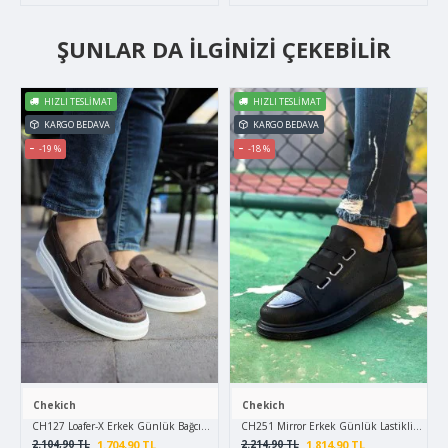
ŞUNLAR DA İLGINIZI ÇEKEBILIR
HIZLI TESLIMAT
HIZLI TESLIMAT
KARGO BEDAVA
KARGO BEDAVA
-19 %
-18 %
Chekich
Chekich
CH127 Loafer-X Erkek Günlük Bağcıksız Corcik Cilt Klasik Ayakkabı CBT - Kahverengi
CH251 Mirror Erkek Günlük Lastikli Cilt Sp
1.704,90 TL
1.814,90 TL
2.104,90 TL
2.214,90 TL