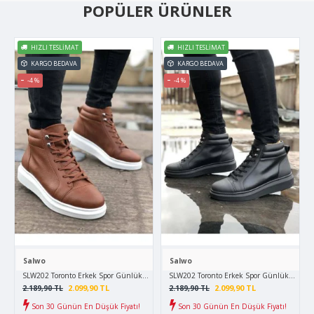
POPÜLER ÜRÜNLER
HIZLI TESLIMAT
HIZLI TESLIMAT
KARGO BEDAVA
KARGO BEDAVA
-4 %
-4 %
Salwo
Salwo
SLW202 Toronto Erkek Spor Günlük Bağcıklı Cilt Bot CBT - Taba
SLW202 Toronto Erkek Spor Günlük Bağcıklı 
2.099,90 TL
2.099,90 TL
2.189,90 TL
2.189,90 TL
Son 30 Günün En Düşük Fiyatı!
Son 30 Günün En Düşük Fiyatı!