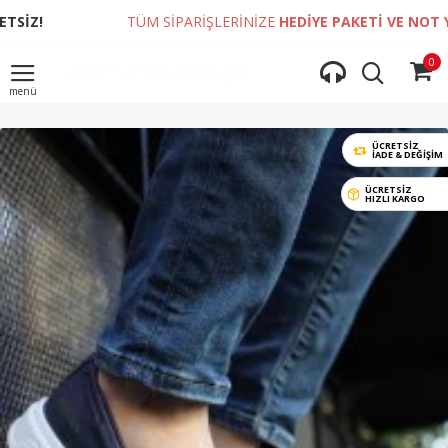
TÜM SİPARİŞLERİNİZE
HEDİYE PAKETİ VE NOT YAZDIRM
0
ÜCRETSİZ
İADE & DEĞIŞIM
ÜCRETSİZ
HIZLI KARGO