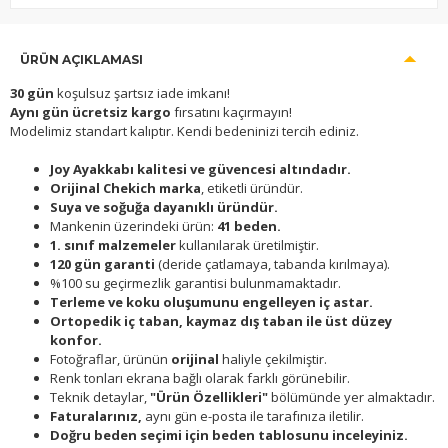
ÜRÜN AÇIKLAMASI
30 gün
koşulsuz şartsız iade imkanı!
Aynı gün ücretsiz kargo
fırsatını kaçırmayın!
Modelimiz standart kalıptır. Kendi bedeninizi tercih ediniz.
Joy Ayakkabı kalitesi ve güvencesi altındadır.
Orijinal Chekich marka
, etiketli üründür.
Suya ve soğuğa dayanıklı üründür.
Mankenin üzerindeki ürün:
41 beden.
1. sınıf malzemeler
kullanılarak üretilmiştir.
120 gün garanti
(deride çatlamaya, tabanda kırılmaya).
%100 su geçirmezlik garantisi bulunmamaktadır.
Terleme ve koku oluşumunu engelleyen iç astar.
Ortopedik iç taban, kaymaz dış taban ile üst düzey
konfor.
Fotoğraflar, ürünün
orijinal
haliyle çekilmiştir.
Renk tonları ekrana bağlı olarak farklı görünebilir.
Teknik detaylar,
"Ürün Özellikleri"
bölümünde yer almaktadır.
Faturalarınız,
aynı gün e-posta ile tarafınıza iletilir.
Doğru beden seçimi için beden tablosunu inceleyiniz.