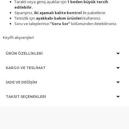
Taraklı veya geniş ayaklar için
1 beden büyük tercih
edilebilir.
Siparişiniz,
iki aşamalı kalite kontrol
ile paketlenir.
Temizlik için
ayakkabı bakım ürünleri
kullanınız.
Soru ve taleplerinizi
“Soru Sor”
bölümünden iletebilirsiniz.
Keyifli alışverişler!
ÜRÜN ÖZELLİKLERİ
KARGO VE TESLİMAT
İADE VE DEĞİŞİM
TAKSIT SEÇENEKLERI