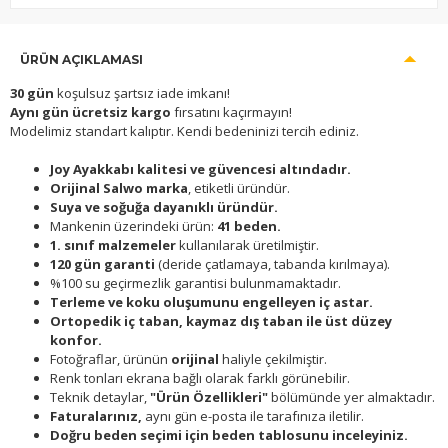
ÜRÜN AÇIKLAMASI
30 gün
koşulsuz şartsız iade imkanı!
Aynı gün ücretsiz kargo
fırsatını kaçırmayın!
Modelimiz standart kalıptır. Kendi bedeninizi tercih ediniz.
Joy Ayakkabı kalitesi ve güvencesi altındadır.
Orijinal Salwo marka
, etiketli üründür.
Suya ve soğuğa dayanıklı üründür.
Mankenin üzerindeki ürün:
41 beden.
1. sınıf malzemeler
kullanılarak üretilmiştir.
120 gün garanti
(deride çatlamaya, tabanda kırılmaya).
%100 su geçirmezlik garantisi bulunmamaktadır.
Terleme ve koku oluşumunu engelleyen iç astar.
Ortopedik iç taban, kaymaz dış taban ile üst düzey
konfor.
Fotoğraflar, ürünün
orijinal
haliyle çekilmiştir.
Renk tonları ekrana bağlı olarak farklı görünebilir.
Teknik detaylar,
"Ürün Özellikleri"
bölümünde yer almaktadır.
Faturalarınız,
aynı gün e-posta ile tarafınıza iletilir.
Doğru beden seçimi için beden tablosunu inceleyiniz.