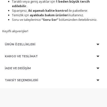
Taraklı veya geniş ayaklar için
1 beden büyük tercih
edilebilir.
Siparişiniz,
iki aşamalı kalite kontrol
ile paketlenir.
Temizlik için
ayakkabı bakım ürünleri
kullanınız.
Soru ve taleplerinizi
“Soru Sor”
bölümünden iletebilirsiniz.
Keyifli alışverişler!
ÜRÜN ÖZELLİKLERİ
KARGO VE TESLİMAT
İADE VE DEĞİŞİM
TAKSIT SEÇENEKLERI