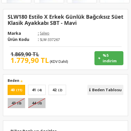
SLW180 Estilo X Erkek Günlük Bağcıksız Süet
Klasik Ayakkabı SBT - Mavi
Marka
:
Salwo
Ürün Kodu
:
SLW-337267
1.869,90 TL
%5
1.779,90 TL
indirim
(KDV Dahil)
Beden
40
41
42
Beden Tablosu
(11)
(4)
(2)
43
44
(0)
(0)