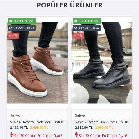
POPÜLER ÜRÜNLER
HIZLI TESLIMAT
HIZLI TESLIMAT
KARGO BEDAVA
KARGO BEDAVA
-4 %
-4 %
Salwo
Salwo
SLW202 Toronto Erkek Spor Günlük Bağcıklı Cilt Bot CBT - Taba
SLW202 Toronto Erkek Spor Günlük Bağcıklı 
2.099,90 TL
2.099,90 TL
2.189,90 TL
2.189,90 TL
Son 30 Günün En Düşük Fiyatı!
Son 30 Günün En Düşük Fiyatı!