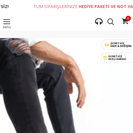
TÜM SİPARİŞLERİNİZE
HEDİYE PAKETİ VE NOT YAZDIRMA
0
ÜCRETSİZ
İADE & DEĞIŞIM
ÜCRETSİZ
HIZLI KARGO