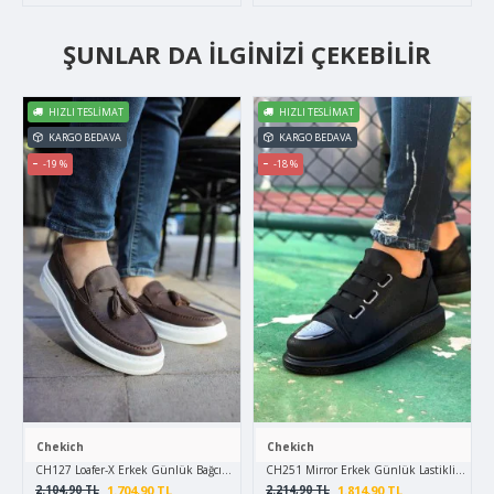
ŞUNLAR DA İLGINIZI ÇEKEBILIR
HIZLI TESLIMAT
HIZLI TESLIMAT
KARGO BEDAVA
KARGO BEDAVA
-19 %
-18 %
Chekich
Chekich
CH127 Loafer-X Erkek Günlük Bağcıksız Corcik Cilt Klasik Ayakkabı CBT - Kahverengi
CH251 Mirror Erkek Günlük Lastikli Cilt Sp
1.704,90 TL
1.814,90 TL
2.104,90 TL
2.214,90 TL