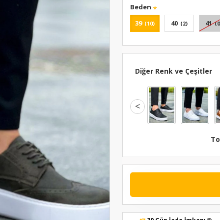
Beden
39
40
41
(10)
(2)
(0
Diğer Renk ve Çeşitler
<
To