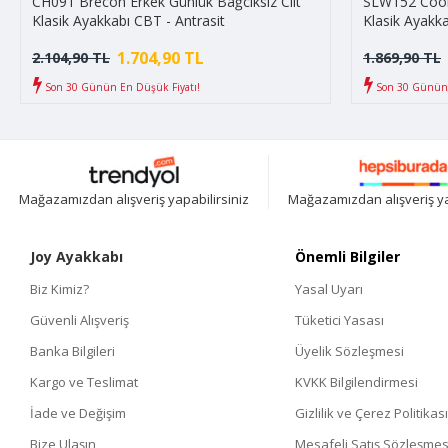
CH091 Brecon Erkek Günlük Bağcıksız Cilt
SLW152 Cool 
Klasik Ayakkabı CBT - Antrasit
Klasik Ayakka
1.704,90 TL
2.104,90 TL
1.869,90 TL
Son 30 Günün En Düşük Fiyatı!
Son 30 Günün 
Mağazamızdan alışveriş yapabilirsiniz
Mağazamızdan alışveriş ya
Joy Ayakkabı
Önemli Bilgiler
Biz Kimiz?
Yasal Uyarı
Güvenli Alışveriş
Tüketici Yasası
Banka Bilgileri
Üyelik Sözleşmesi
Kargo ve Teslimat
KVKK Bilgilendirmesi
İade ve Değişim
Gizlilik ve Çerez Politikası
Bize Ulaşın
Mesafeli Satış Sözleşmes