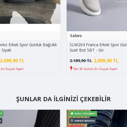
Salwo
to Erkek Spor Günlük Bağcıklı
SLW204 Franca Erkek Spor Günl
- Siyah
Süet Bot SBT - Gri
2.099,90 TL
2.099,90 TL
2.189,90 TL
En Düşük Fiyatı!
Son 30 Günün En Düşük Fiyatı!
ŞUNLAR DA İLGINIZI ÇEKEBILIR
AT
HIZLI TESLIMAT
A
KARGO BEDAVA