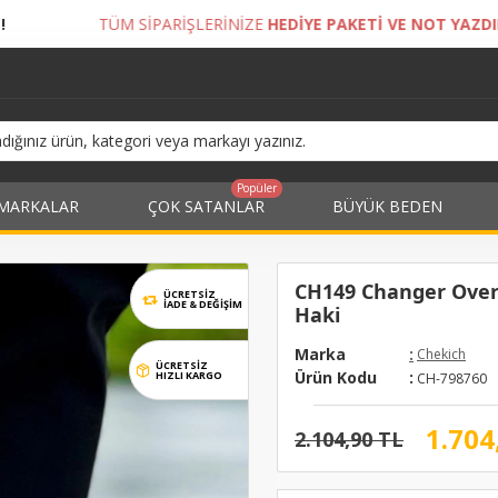
RİŞLERİNİZE
HEDİYE PAKETİ VE NOT YAZDIRMA İMKANI!
Popüler
MARKALAR
ÇOK SATANLAR
BÜYÜK BEDEN
CH149 Changer Over E
ÜCRETSİZ
İADE & DEĞIŞIM
Haki
Marka
:
Chekich
ÜCRETSİZ
Ürün Kodu
:
HIZLI KARGO
CH-798760
1.704
2.104,90 TL