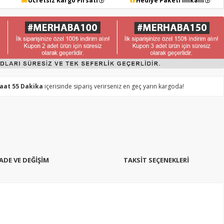
Ücretsiz Kargo Fırsatı
Hediye Paketi İmkanı
Saat 55 Dakika
içerisinde sipariş verirseniz en geç yarın kargoda!
İADE VE DEĞİŞİM
TAKSIT SEÇENEKLERI