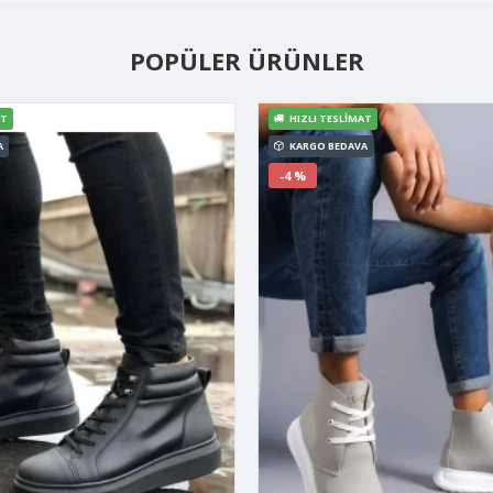
POPÜLER ÜRÜNLER
AT
HIZLI TESLIMAT
A
KARGO BEDAVA
-4 %