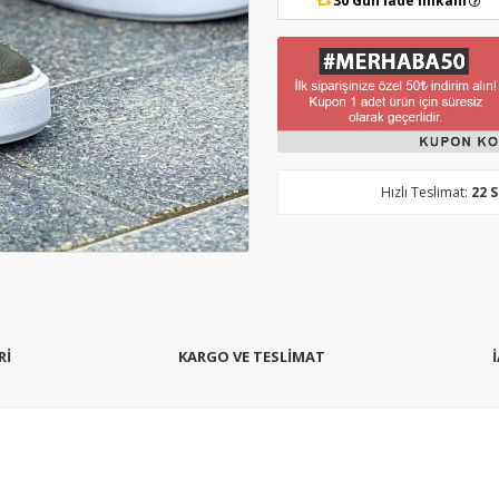
30 Gün İade İmkanı
Hızlı Teslimat:
22 
Rİ
KARGO VE TESLİMAT