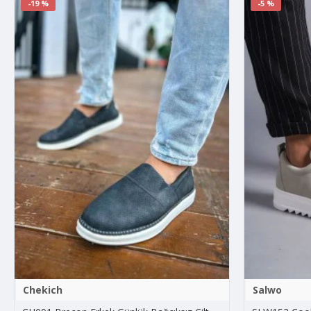
-19 %
-5 %
Chekich
Salwo