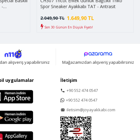
pecial Baskılı
CH307 Tricot Erkek Günlük Bağcıklı Triko
 -
Spor Sneaker Ayakkabı TAT - Antrasit
1.649,90 TL
2.049,90 TL
Son 30 Günün En Düşük Fiyatı!
n alışveriş yapabilirsiniz
Mağazamızdan alışveriş yapabilirsiniz
il uygulamalar
İletişim
+90 552 474 0547
+90 552 474 0547
iletisim@joyayakkabi.com