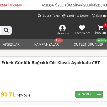
AÇILIŞA ÖZEL TÜM SİPARİŞLERİNİZDE
KARGO BEDELİ ÜCRETSİZ
Sipariş Takip
Yardım & Destek
İletişim
0
Sepetim
Favorilerim
Hesabım
Fırsat
İndirim
AKSESUAR
KAMPANYALAR
OUTLET ÜRÜNLER
rkek Günlük Bağcıklı Cilt Klasik Ayakkabı CBT -
,90 TL
%19 indirim
(KDV Dahil)