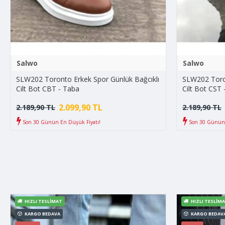
Salwo
Salwo
SLW202 Toronto Erkek Spor Günlük Bağcıklı
SLW202 Toron
Cilt Bot CBT - Taba
Cilt Bot CST 
2.099,90 TL
2.189,90 TL
2.189,90 TL
Son 30 Günün En Düşük Fiyatı!
Son 30 Günün 
HIZLI TESLIMAT
HIZLI TESLIM
KARGO BEDAVA
KARGO BEDAV