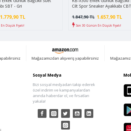
Erkek Günlük Bağcıklı Süet
KB-X500 Erkek Günlük Bağcıklı S
bı SBT - Gri
Cilt Spor Sneaker Ayakkabı CBT
Siyah/Beyaz
1.779,90 TL
1.657,90 TL
1.847,90 TL
En Düşük Fiyatı!
Son 30 Günün En Düşük Fiyatı!
pabilirsiniz
Mağazamızdan alışveriş yapabilirsiniz
Mağazamızda
Sosyal Medya
Mob
Bizi sosyal medyadan takip ederek
özel indirim ve kampanyalardan
anında haberdar ol, ve fırsatları
yakala!
i