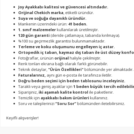
Joy Ayakkabı kalitesi ve güvencesi altındadır.
Orijinal Chekich marka
, etiketli üründür.
Suya ve soğuğa dayanıklı üründür.
Mankenin üzerindeki ürün:
41 beden.
1. sınıf malzemeler
kullanılarak üretilmiştir.
120 gün garanti
(deride çatlamaya, tabanda kırılmaya).
%100 su geçirmezlik garantisi bulunmamaktadır.
Terleme ve koku oluşumunu engelleyen iç astar.
Ortopedik iç taban, kaymaz dış taban ile üst düzey konfo
Fotoğraflar, ürünün
orijinal
haliyle çekilmiştir.
Renk tonları ekrana bağlı olarak farklı görünebilir.
Teknik detaylar,
"Ürün Özellikleri"
bölümünde yer almaktadır.
Faturalarınız,
aynı gün e-posta ile tarafınıza iletilir.
Doğru beden seçimi için beden tablosunu inceleyiniz.
Taraklı veya geniş ayaklar için
1 beden büyük tercih edilebilir
Siparişiniz,
iki aşamalı kalite kontrol
ile paketlenir.
Temizlik için
ayakkabı bakım ürünleri
kullanınız.
Soru ve taleplerinizi
“Soru Sor”
bölümünden iletebilirsiniz.
Keyifli alışverişler!