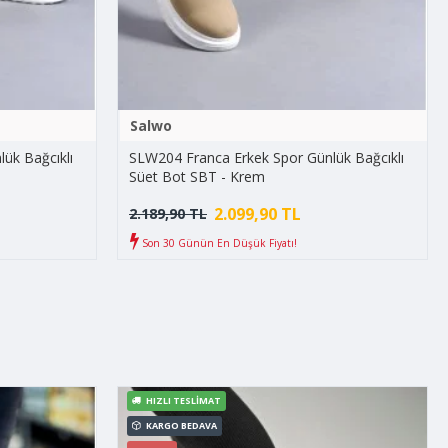
Salwo
ük Bağcıklı
SLW204 Franca Erkek Spor Günlük Bağcıklı
Süet Bot SBT - Krem
2.099,90 TL
2.189,90 TL
Son 30 Günün En Düşük Fiyatı!
HIZLI TESLIMAT
KARGO BEDAVA