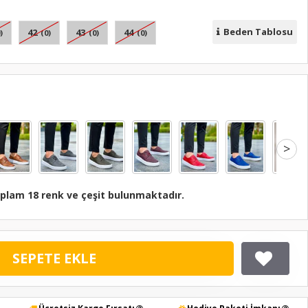
Beden Tablosu
42
43
44
)
(0)
(0)
(0)
>
plam 18 renk ve çeşit bulunmaktadır.
SEPETE EKLE