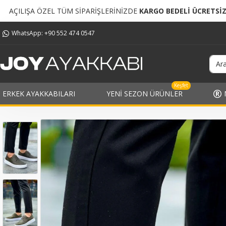
İPARİŞLERİNİZDE
KARGO BEDELİ ÜCRETSİZ!
TÜM SİPA
WhatsApp: +90 552 474 0547
Keşfet
ERKEK AYAKKABILARI
YENI SEZON ÜRÜNLER