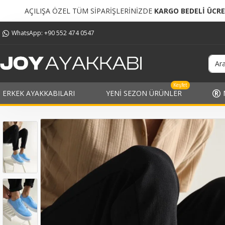
 TÜM SİPARİŞLERİNİZDE
KARGO BEDELİ ÜCRETSİZ!
TÜM
WhatsApp: +90 552 474 0547
Keşfet
ERKEK AYAKKABILARI
YENI SEZON ÜRÜNLER