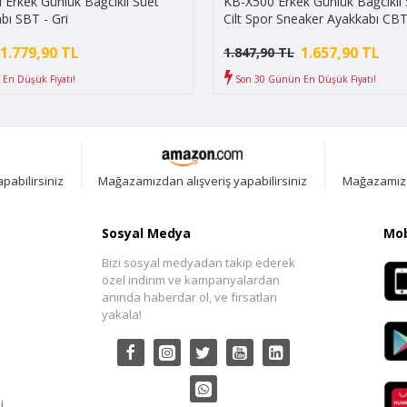
Erkek Günlük Bağcıklı Süet
KB-X500 Erkek Günlük Bağcıklı S
bı SBT - Gri
Cilt Spor Sneaker Ayakkabı CBT
Siyah/Beyaz
1.779,90 TL
1.657,90 TL
1.847,90 TL
En Düşük Fiyatı!
Son 30 Günün En Düşük Fiyatı!
pabilirsiniz
Mağazamızdan alışveriş yapabilirsiniz
Mağazamızda
Sosyal Medya
Mob
Bizi sosyal medyadan takip ederek
özel indirim ve kampanyalardan
anında haberdar ol, ve fırsatları
yakala!
i