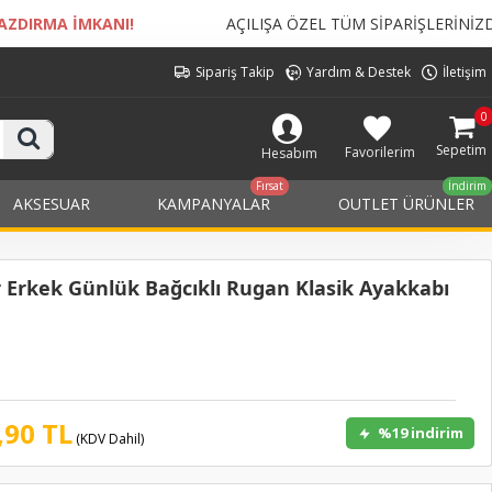
AÇILIŞA ÖZEL TÜM SİPARİŞLERİNİZDE
KARGO BEDELİ ÜCR
Sipariş Takip
Yardım & Destek
İletişim
0
Sepetim
Favorilerim
Hesabım
Fırsat
İndirim
AKSESUAR
KAMPANYALAR
OUTLET ÜRÜNLER
Erkek Günlük Bağcıklı Rugan Klasik Ayakkabı
,90 TL
%19 indirim
(KDV Dahil)