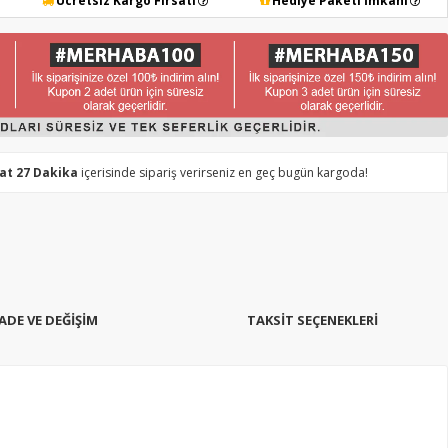
Ücretsiz Kargo Fırsatı
Hediye Paketi İmkanı
aat 27 Dakika
içerisinde sipariş verirseniz en geç bugün kargoda!
İADE VE DEĞİŞİM
TAKSIT SEÇENEKLERI