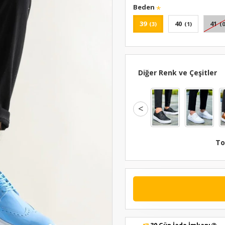
Beden
39
40
41
(3)
(1)
(0
Diğer Renk ve Çeşitler
<
To