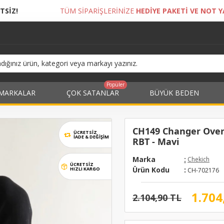
 SİPARİŞLERİNİZE
HEDİYE PAKETİ VE NOT YAZDIRMA İMKANI!
Popüler
MARKALAR
ÇOK SATANLAR
BÜYÜK BEDEN
CH149 Changer Over 
ÜCRETSİZ
İADE & DEĞIŞIM
RBT - Mavi
Marka
:
Chekich
ÜCRETSİZ
Ürün Kodu
:
HIZLI KARGO
CH-702176
1.704
2.104,90 TL