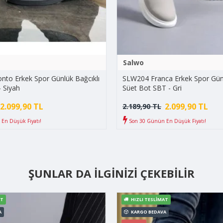
Salwo
to Erkek Spor Günlük Bağcıklı
SLW204 Franca Erkek Spor Günl
- Siyah
Süet Bot SBT - Gri
2.099,90 TL
2.099,90 TL
2.189,90 TL
En Düşük Fiyatı!
Son 30 Günün En Düşük Fiyatı!
ŞUNLAR DA İLGINIZI ÇEKEBILIR
AT
HIZLI TESLIMAT
A
KARGO BEDAVA