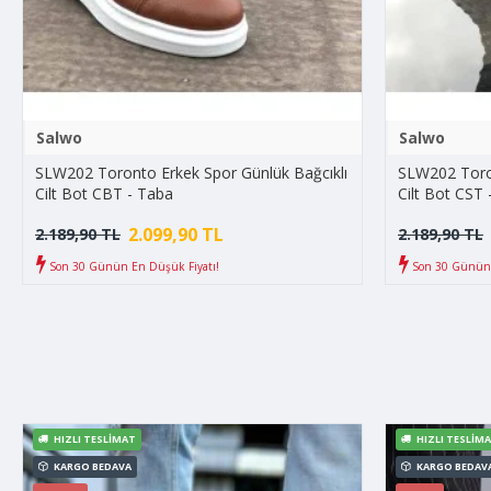
Salwo
Salwo
SLW202 Toronto Erkek Spor Günlük Bağcıklı
SLW202 Toron
Cilt Bot CBT - Taba
Cilt Bot CST 
2.099,90 TL
2.189,90 TL
2.189,90 TL
Son 30 Günün En Düşük Fiyatı!
Son 30 Günün 
HIZLI TESLIMAT
HIZLI TESLIM
KARGO BEDAVA
KARGO BEDAV