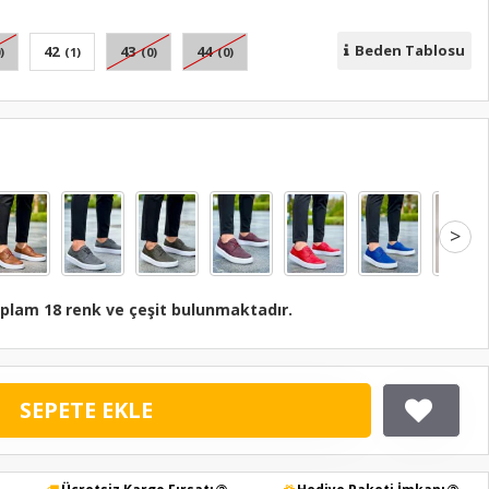
Beden Tablosu
42
43
44
)
(1)
(0)
(0)
>
plam 18 renk ve çeşit bulunmaktadır.
SEPETE EKLE