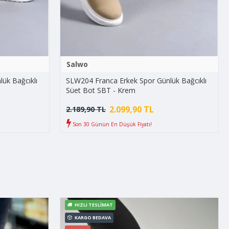
Salwo
ük Bağcıklı
SLW204 Franca Erkek Spor Günlük Bağcıklı
Süet Bot SBT - Krem
2.099,90 TL
2.189,90 TL
Son 30 Günün En Düşük Fiyatı!
HIZLI TESLIMAT
KARGO BEDAVA