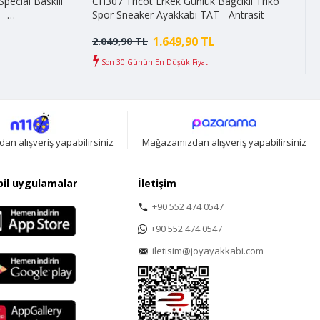
pecial Baskılı
CH307 Tricot Erkek Günlük Bağcıklı Triko
 -
Spor Sneaker Ayakkabı TAT - Antrasit
1.649,90 TL
2.049,90 TL
Son 30 Günün En Düşük Fiyatı!
n alışveriş yapabilirsiniz
Mağazamızdan alışveriş yapabilirsiniz
il uygulamalar
İletişim
+90 552 474 0547
+90 552 474 0547
iletisim@joyayakkabi.com