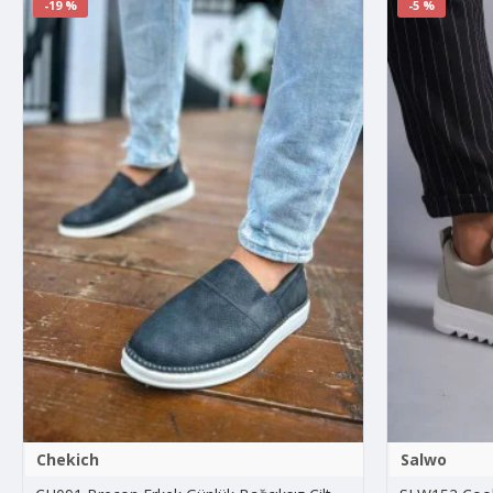
-19 %
-5 %
Chekich
Salwo