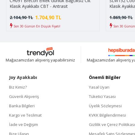
CH091 Brecon Erkek Günlük Bağcıksız Cilt
SLW152 Cool 
Klasik Ayakkabı CBT - Antrasit
Klasik Ayakka
1.704,90 TL
2.104,90 TL
1.869,90 TL
Son 30 Günün En Düşük Fiyatı!
Son 30 Günün 
Mağazamızdan alışveriş yapabilirsiniz
Mağazamızdan alışveriş ya
Joy Ayakkabı
Önemli Bilgiler
Biz Kimiz?
Yasal Uyarı
Güvenli Alışveriş
Tüketici Yasası
Banka Bilgileri
Üyelik Sözleşmesi
Kargo ve Teslimat
KVKK Bilgilendirmesi
İade ve Değişim
Gizlilik ve Çerez Politikası
Bize Ulaşın
Mesafeli Satış Sözleşmes