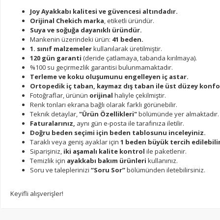
Joy Ayakkabı kalitesi ve güvencesi altındadır.
Orijinal Chekich marka
, etiketli üründür.
Suya ve soğuğa dayanıklı üründür.
Mankenin üzerindeki ürün:
41 beden.
1. sınıf malzemeler
kullanılarak üretilmiştir.
120 gün garanti
(deride çatlamaya, tabanda kırılmaya).
%100 su geçirmezlik garantisi bulunmamaktadır.
Terleme ve koku oluşumunu engelleyen iç astar.
Ortopedik iç taban, kaymaz dış taban ile üst düzey konfo
Fotoğraflar, ürünün
orijinal
haliyle çekilmiştir.
Renk tonları ekrana bağlı olarak farklı görünebilir.
Teknik detaylar,
"Ürün Özellikleri"
bölümünde yer almaktadır.
Faturalarınız,
aynı gün e-posta ile tarafınıza iletilir.
Doğru beden seçimi için beden tablosunu inceleyiniz.
Taraklı veya geniş ayaklar için
1 beden büyük tercih edilebilir
Siparişiniz,
iki aşamalı kalite kontrol
ile paketlenir.
Temizlik için
ayakkabı bakım ürünleri
kullanınız.
Soru ve taleplerinizi
“Soru Sor”
bölümünden iletebilirsiniz.
Keyifli alışverişler!