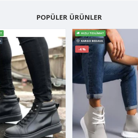
POPÜLER ÜRÜNLER
AT
HIZLI TESLIMAT
A
KARGO BEDAVA
-4 %