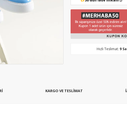
30 Gün İade İmkanı
Hızlı Teslimat:
9 S
Rİ
KARGO VE TESLİMAT