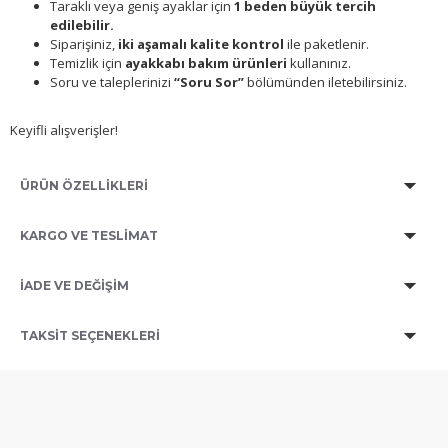
Taraklı veya geniş ayaklar için
1 beden büyük tercih
edilebilir.
Siparişiniz,
iki aşamalı kalite kontrol
ile paketlenir.
Temizlik için
ayakkabı bakım ürünleri
kullanınız.
Soru ve taleplerinizi
“Soru Sor”
bölümünden iletebilirsiniz.
Keyifli alışverişler!
ÜRÜN ÖZELLİKLERİ
KARGO VE TESLİMAT
İADE VE DEĞİŞİM
TAKSIT SEÇENEKLERI