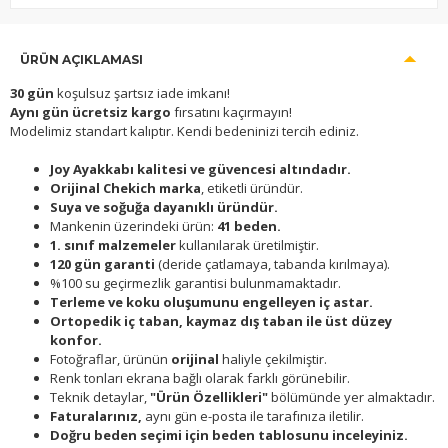
ÜRÜN AÇIKLAMASI
30 gün
koşulsuz şartsız iade imkanı!
Aynı gün ücretsiz kargo
fırsatını kaçırmayın!
Modelimiz standart kalıptır. Kendi bedeninizi tercih ediniz.
Joy Ayakkabı kalitesi ve güvencesi altındadır.
Orijinal Chekich marka
, etiketli üründür.
Suya ve soğuğa dayanıklı üründür.
Mankenin üzerindeki ürün:
41 beden.
1. sınıf malzemeler
kullanılarak üretilmiştir.
120 gün garanti
(deride çatlamaya, tabanda kırılmaya).
%100 su geçirmezlik garantisi bulunmamaktadır.
Terleme ve koku oluşumunu engelleyen iç astar.
Ortopedik iç taban, kaymaz dış taban ile üst düzey
konfor.
Fotoğraflar, ürünün
orijinal
haliyle çekilmiştir.
Renk tonları ekrana bağlı olarak farklı görünebilir.
Teknik detaylar,
"Ürün Özellikleri"
bölümünde yer almaktadır.
Faturalarınız,
aynı gün e-posta ile tarafınıza iletilir.
Doğru beden seçimi için beden tablosunu inceleyiniz.