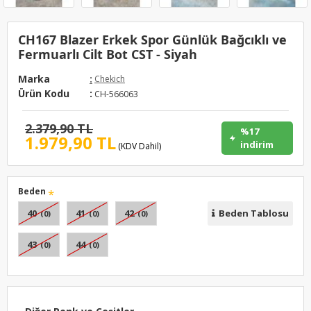
CH167 Blazer Erkek Spor Günlük Bağcıklı ve
Fermuarlı Cilt Bot CST - Siyah
Marka
:
Chekich
Ürün Kodu
:
CH-566063
2.379,90 TL
%17
1.979,90 TL
indirim
(KDV Dahil)
Beden
40
41
42
Beden Tablosu
(0)
(0)
(0)
43
44
(0)
(0)