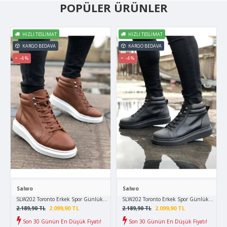
POPÜLER ÜRÜNLER
HIZLI TESLIMAT
HIZLI TESLIMAT
KARGO BEDAVA
KARGO BEDAVA
-4 %
-4 %
Salwo
Salwo
SLW202 Toronto Erkek Spor Günlük Bağcıklı Cilt Bot CBT - Taba
SLW202 Toronto Erkek Spor Günlük Bağcıklı 
2.099,90 TL
2.099,90 TL
2.189,90 TL
2.189,90 TL
Son 30 Günün En Düşük Fiyatı!
Son 30 Günün En Düşük Fiyatı!