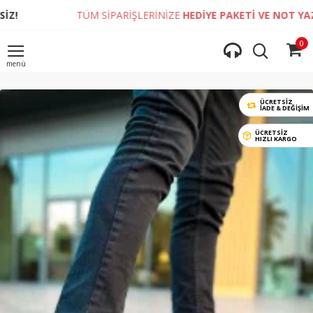
TÜM SİPARİŞLERİNİZE
HEDİYE PAKETİ VE NOT YAZDIRMA İ
0
ÜCRETSİZ
İADE & DEĞIŞIM
ÜCRETSİZ
HIZLI KARGO