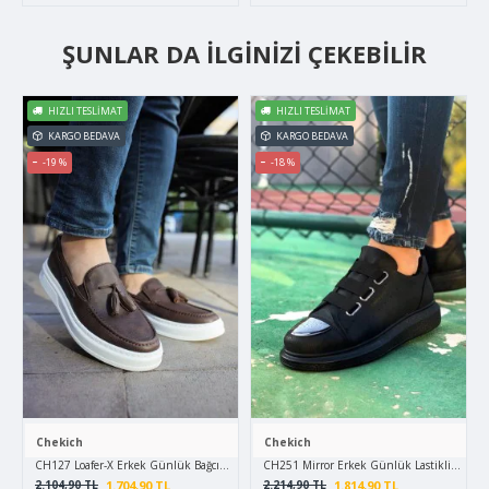
ŞUNLAR DA İLGINIZI ÇEKEBILIR
HIZLI TESLIMAT
HIZLI TESLIMAT
KARGO BEDAVA
KARGO BEDAVA
-19 %
-18 %
Chekich
Chekich
CH127 Loafer-X Erkek Günlük Bağcıksız Corcik Cilt Klasik Ayakkabı CBT - Kahverengi
CH251 Mirror Erkek Günlük Lastikli Cilt Sp
1.704,90 TL
1.814,90 TL
2.104,90 TL
2.214,90 TL