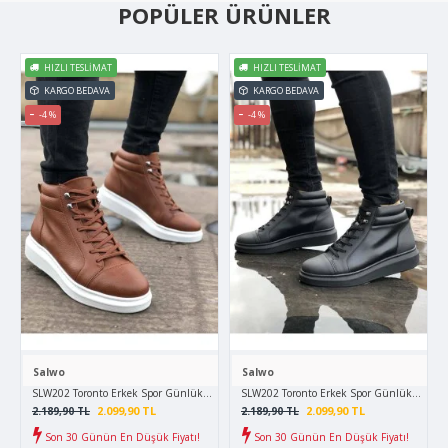
POPÜLER ÜRÜNLER
HIZLI TESLIMAT
HIZLI TESLIMAT
KARGO BEDAVA
KARGO BEDAVA
-4 %
-4 %
Salwo
Salwo
SLW202 Toronto Erkek Spor Günlük Bağcıklı Cilt Bot CBT - Taba
SLW202 Toronto Erkek Spor Günlük Bağcıklı 
2.099,90 TL
2.099,90 TL
2.189,90 TL
2.189,90 TL
Son 30 Günün En Düşük Fiyatı!
Son 30 Günün En Düşük Fiyatı!