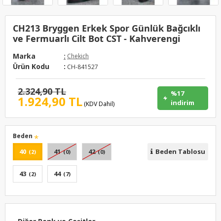
CH213 Bryggen Erkek Spor Günlük Bağcıklı
ve Fermuarlı Cilt Bot CST - Kahverengi
Marka
:
Chekich
Ürün Kodu
:
CH-841527
2.324,90 TL
%17
1.924,90 TL
indirim
(KDV Dahil)
Beden
40
41
42
Beden Tablosu
(2)
(0)
(0)
43
44
(2)
(7)