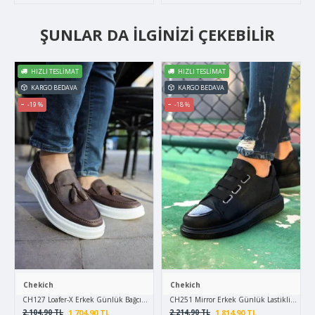
ŞUNLAR DA İLGINIZI ÇEKEBILIR
HIZLI TESLIMAT
HIZLI TESLIMAT
KARGO BEDAVA
KARGO BEDAVA
-19 %
-18 %
Chekich
Chekich
CH127 Loafer-X Erkek Günlük Bağcıksız Corcik Cilt Klasik Ayakkabı CBT - Kahverengi
CH251 Mirror Erkek Günlük Lastikli Cilt Sp
1.704,90 TL
1.814,90 TL
2.104,90 TL
2.214,90 TL