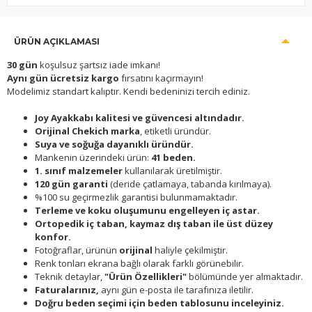
ÜRÜN AÇIKLAMASI
30 gün
koşulsuz şartsız iade imkanı!
Aynı gün ücretsiz kargo
fırsatını kaçırmayın!
Modelimiz standart kalıptır. Kendi bedeninizi tercih ediniz.
Joy Ayakkabı kalitesi ve güvencesi altındadır.
Orijinal Chekich marka
, etiketli üründür.
Suya ve soğuğa dayanıklı üründür.
Mankenin üzerindeki ürün:
41 beden.
1. sınıf malzemeler
kullanılarak üretilmiştir.
120 gün garanti
(deride çatlamaya, tabanda kırılmaya).
%100 su geçirmezlik garantisi bulunmamaktadır.
Terleme ve koku oluşumunu engelleyen iç astar.
Ortopedik iç taban, kaymaz dış taban ile üst düzey
konfor.
Fotoğraflar, ürünün
orijinal
haliyle çekilmiştir.
Renk tonları ekrana bağlı olarak farklı görünebilir.
Teknik detaylar,
"Ürün Özellikleri"
bölümünde yer almaktadır.
Faturalarınız,
aynı gün e-posta ile tarafınıza iletilir.
Doğru beden seçimi için beden tablosunu inceleyiniz.