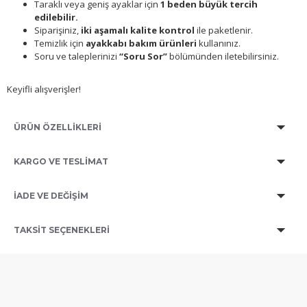
Taraklı veya geniş ayaklar için
1 beden büyük tercih
edilebilir.
Siparişiniz,
iki aşamalı kalite kontrol
ile paketlenir.
Temizlik için
ayakkabı bakım ürünleri
kullanınız.
Soru ve taleplerinizi
“Soru Sor”
bölümünden iletebilirsiniz.
Keyifli alışverişler!
ÜRÜN ÖZELLİKLERİ
KARGO VE TESLİMAT
İADE VE DEĞİŞİM
TAKSIT SEÇENEKLERI