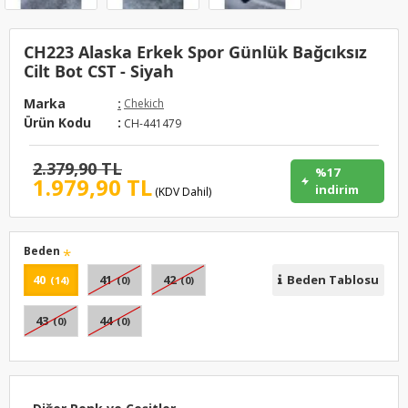
CH223 Alaska Erkek Spor Günlük Bağcıksız
Cilt Bot CST - Siyah
Marka
:
Chekich
Ürün Kodu
:
CH-441479
2.379,90 TL
%17
1.979,90 TL
indirim
(KDV Dahil)
Beden
40
41
42
Beden Tablosu
(14)
(0)
(0)
43
44
(0)
(0)