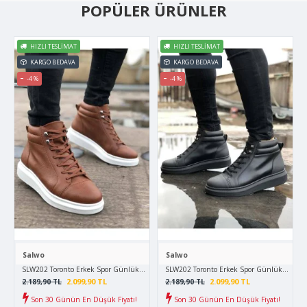
POPÜLER ÜRÜNLER
HIZLI TESLIMAT
HIZLI TESLIMAT
KARGO BEDAVA
KARGO BEDAVA
-4 %
-4 %
Salwo
Salwo
SLW202 Toronto Erkek Spor Günlük Bağcıklı Cilt Bot CBT - Taba
SLW202 Toronto Erkek Spor Günlük Bağcıklı 
2.099,90 TL
2.099,90 TL
2.189,90 TL
2.189,90 TL
Son 30 Günün En Düşük Fiyatı!
Son 30 Günün En Düşük Fiyatı!