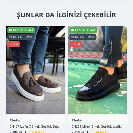
ŞUNLAR DA İLGINIZI ÇEKEBILIR
HIZLI TESLIMAT
HIZLI TESLIMAT
KARGO BEDAVA
KARGO BEDAVA
-19 %
-18 %
Chekich
Chekich
CH127 Loafer-X Erkek Günlük Bağcıksız Corcik Cilt Klasik Ayakkabı CBT - Kahverengi
CH251 Mirror Erkek Günlük Lastikli Cilt Sp
1.704,90 TL
1.814,90 TL
2.104,90 TL
2.214,90 TL