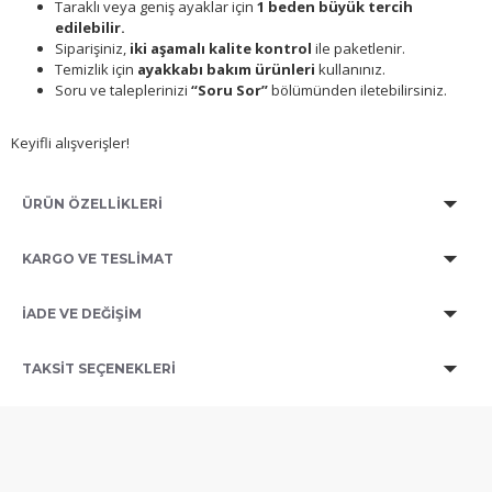
Taraklı veya geniş ayaklar için
1 beden büyük tercih
edilebilir.
Siparişiniz,
iki aşamalı kalite kontrol
ile paketlenir.
Temizlik için
ayakkabı bakım ürünleri
kullanınız.
Soru ve taleplerinizi
“Soru Sor”
bölümünden iletebilirsiniz.
Keyifli alışverişler!
ÜRÜN ÖZELLİKLERİ
KARGO VE TESLİMAT
İADE VE DEĞİŞİM
TAKSIT SEÇENEKLERI