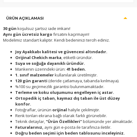
ÜRÜN AÇIKLAMASI
30 gün
koşulsuz şartsız iade imkanı!
Aynı gün ücretsiz kargo
fırsatını kaçırmayın!
Modelimiz standart kalıptır. Kendi bedeninizi tercih ediniz.
Joy Ayakkabı kalitesi ve güvencesi altındadır.
Orijinal Chekich marka
, etiketli üründür.
Suya ve soğuğa dayanıklı üründür.
Mankenin üzerindeki ürün:
41 beden.
1. sınıf malzemeler
kullanılarak üretilmiştir.
120 gün garanti
(deride çatlamaya, tabanda kırılmaya).
%100 su geçirmezlik garantisi bulunmamaktadır.
Terleme ve koku oluşumunu engelleyen iç astar.
Ortopedik iç taban, kaymaz dış taban ile üst düzey
konfor.
Fotoğraflar, ürünün
orijinal
haliyle çekilmiştir.
Renk tonları ekrana bağlı olarak farklı görünebilir.
Teknik detaylar,
"Ürün Özellikleri"
bölümünde yer almaktadır.
Faturalarınız,
aynı gün e-posta ile tarafınıza iletilir.
Doğru beden seçimi için beden tablosunu inceleyiniz.