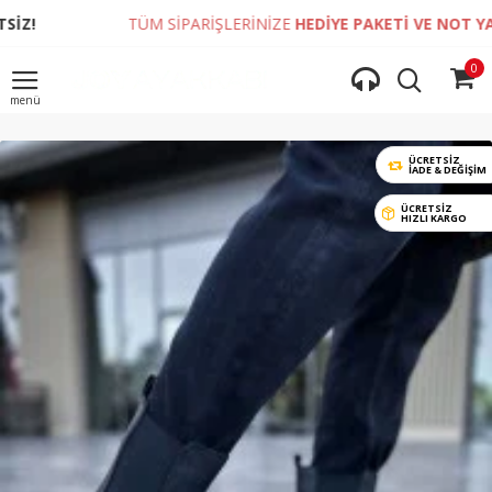
TÜM SİPARİŞLERİNİZE
HEDİYE PAKETİ VE NOT YAZDIRMA 
0
ÜCRETSİZ
İADE & DEĞIŞIM
ÜCRETSİZ
HIZLI KARGO