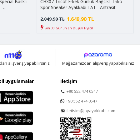
pecial Baskılı
CH307 Tricot Erkek Günlük Bağcıklı Triko
 -
Spor Sneaker Ayakkabı TAT - Antrasit
1.649,90 TL
2.049,90 TL
Son 30 Günün En Düşük Fiyatı!
n alışveriş yapabilirsiniz
Mağazamızdan alışveriş yapabilirsiniz
il uygulamalar
İletişim
+90 552 474 0547
+90 552 474 0547
iletisim@joyayakkabi.com