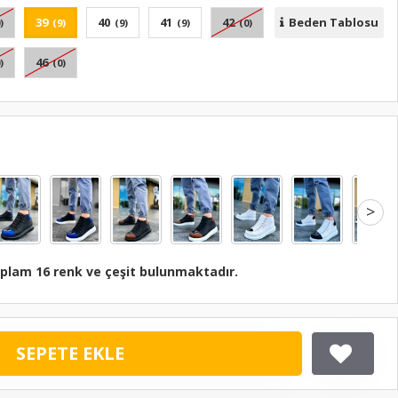
39
40
41
42
Beden Tablosu
)
(9)
(9)
(9)
(0)
46
)
(0)
>
plam 16 renk ve çeşit bulunmaktadır.
SEPETE EKLE