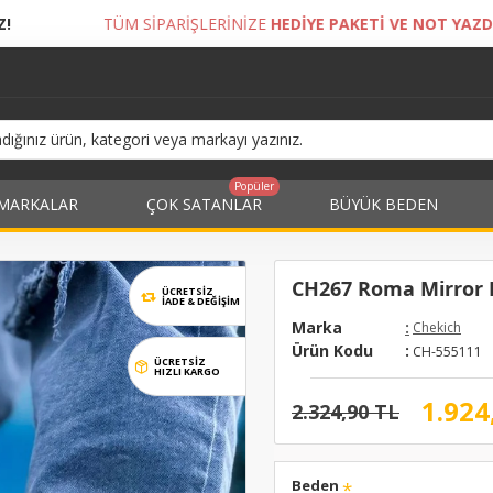
RİŞLERİNİZE
HEDİYE PAKETİ VE NOT YAZDIRMA İMKANI!
Popüler
MARKALAR
ÇOK SATANLAR
BÜYÜK BEDEN
CH267 Roma Mirror E
ÜCRETSİZ
İADE & DEĞIŞIM
Marka
:
Chekich
Ürün Kodu
:
CH-555111
ÜCRETSİZ
HIZLI KARGO
1.924
2.324,90 TL
Beden