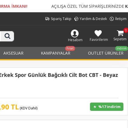
AÇILIŞA ÖZEL TÜM SİPARİŞLERİNİZDE
KARGO BEDELİ ÜCRETSİZ
Sipariş Takip
Yardım & Destek
İletişim
0
Sepetim
Favorilerim
Hesabım
Fırsat
İndirim
AKSESUAR
KAMPANYALAR
OUTLET ÜRÜNLER
rkek Spor Günlük Bağcıklı Cilt Bot CBT - Beyaz
,90 TL
%17 indirim
(KDV Dahil)