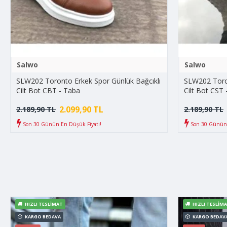
Salwo
Salwo
SLW202 Toronto Erkek Spor Günlük Bağcıklı
SLW202 Toron
Cilt Bot CBT - Taba
Cilt Bot CST 
2.099,90 TL
2.189,90 TL
2.189,90 TL
Son 30 Günün En Düşük Fiyatı!
Son 30 Günün 
HIZLI TESLIMAT
HIZLI TESLIM
KARGO BEDAVA
KARGO BEDAV