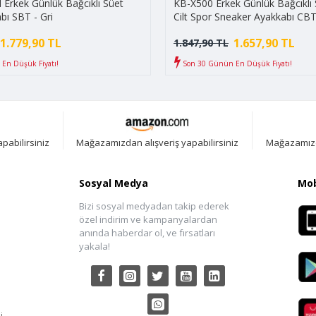
Erkek Günlük Bağcıklı Süet
KB-X500 Erkek Günlük Bağcıklı S
bı SBT - Gri
Cilt Spor Sneaker Ayakkabı CBT
Siyah/Beyaz
1.779,90 TL
1.657,90 TL
1.847,90 TL
En Düşük Fiyatı!
Son 30 Günün En Düşük Fiyatı!
pabilirsiniz
Mağazamızdan alışveriş yapabilirsiniz
Mağazamızda
Sosyal Medya
Mob
Bizi sosyal medyadan takip ederek
özel indirim ve kampanyalardan
anında haberdar ol, ve fırsatları
yakala!
i