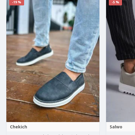
-19 %
-5 %
Chekich
Salwo