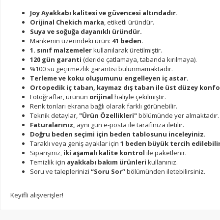
Joy Ayakkabı kalitesi ve güvencesi altındadır.
Orijinal Chekich marka
, etiketli üründür.
Suya ve soğuğa dayanıklı üründür.
Mankenin üzerindeki ürün:
41 beden.
1. sınıf malzemeler
kullanılarak üretilmiştir.
120 gün garanti
(deride çatlamaya, tabanda kırılmaya).
%100 su geçirmezlik garantisi bulunmamaktadır.
Terleme ve koku oluşumunu engelleyen iç astar.
Ortopedik iç taban, kaymaz dış taban ile üst düzey konfo
Fotoğraflar, ürünün
orijinal
haliyle çekilmiştir.
Renk tonları ekrana bağlı olarak farklı görünebilir.
Teknik detaylar,
"Ürün Özellikleri"
bölümünde yer almaktadır.
Faturalarınız,
aynı gün e-posta ile tarafınıza iletilir.
Doğru beden seçimi için beden tablosunu inceleyiniz.
Taraklı veya geniş ayaklar için
1 beden büyük tercih edilebilir
Siparişiniz,
iki aşamalı kalite kontrol
ile paketlenir.
Temizlik için
ayakkabı bakım ürünleri
kullanınız.
Soru ve taleplerinizi
“Soru Sor”
bölümünden iletebilirsiniz.
Keyifli alışverişler!