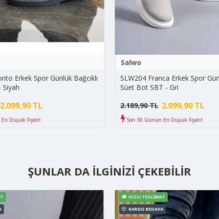
Salwo
to Erkek Spor Günlük Bağcıklı
SLW204 Franca Erkek Spor Günl
- Siyah
Süet Bot SBT - Gri
2.099,90 TL
2.099,90 TL
2.189,90 TL
En Düşük Fiyatı!
Son 30 Günün En Düşük Fiyatı!
ŞUNLAR DA İLGINIZI ÇEKEBILIR
AT
HIZLI TESLIMAT
A
KARGO BEDAVA