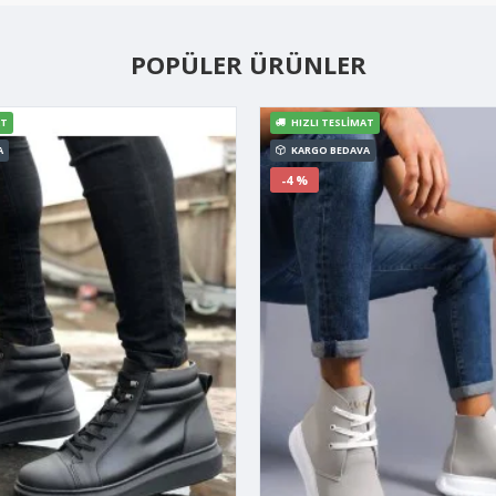
POPÜLER ÜRÜNLER
AT
HIZLI TESLIMAT
A
KARGO BEDAVA
-4 %