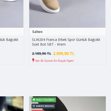
Salwo
ük Bağcıklı
SLW204 Franca Erkek Spor Günlük Bağcıklı
Süet Bot SBT - Krem
2.099,90 TL
2.189,90 TL
Son 30 Günün En Düşük Fiyatı!
HIZLI TESLIMAT
KARGO BEDAVA