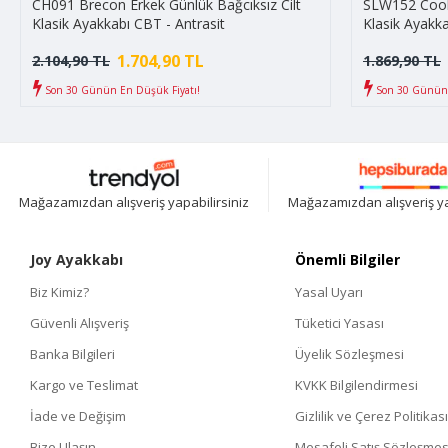
CH091 Brecon Erkek Günlük Bağcıksız Cilt
SLW152 Cool 
Klasik Ayakkabı CBT - Antrasit
Klasik Ayakka
1.704,90 TL
2.104,90 TL
1.869,90 TL
Son 30 Günün En Düşük Fiyatı!
Son 30 Günün 
Mağazamızdan alışveriş yapabilirsiniz
Mağazamızdan alışveriş ya
Joy Ayakkabı
Önemli Bilgiler
Biz Kimiz?
Yasal Uyarı
Güvenli Alışveriş
Tüketici Yasası
Banka Bilgileri
Üyelik Sözleşmesi
Kargo ve Teslimat
KVKK Bilgilendirmesi
İade ve Değişim
Gizlilik ve Çerez Politikası
Bize Ulaşın
Mesafeli Satış Sözleşmes