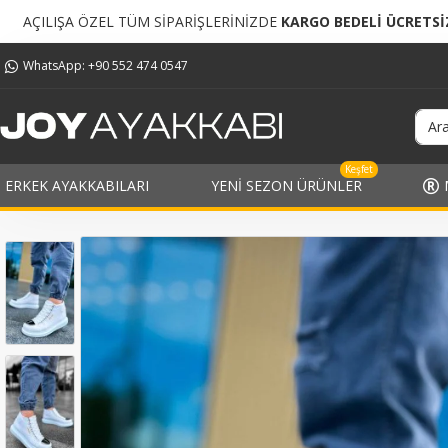
SİPARİŞLERİNİZDE
KARGO BEDELİ ÜCRETSİZ!
TÜM SİPA
WhatsApp: +90 552 474 0547
Keşfet
ERKEK AYAKKABILARI
YENI SEZON ÜRÜNLER