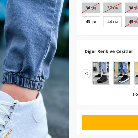
36
37
38
(0)
(0)
(0
43
44
45
(3)
(6)
(0
Diğer Renk ve Çeşitler
<
To