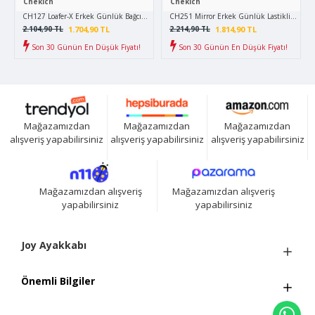
Chekich
Chekich
CH127 Loafer-X Erkek Günlük Bağcıksız Corcik Cilt Klasik Ayakkabı CBT - Kahverengi
CH251 Mirror Erkek Günlük Lastikli Cilt Sp
1.704,90 TL
1.814,90 TL
2.104,90 TL
2.214,90 TL
Son 30 Günün En Düşük Fiyatı!
Son 30 Günün En Düşük Fiyatı!
Mağazamızdan
Mağazamızdan
Mağazamızdan
alışveriş yapabilirsiniz
alışveriş yapabilirsiniz
alışveriş yapabilirsiniz
Mağazamızdan alışveriş
Mağazamızdan alışveriş
yapabilirsiniz
yapabilirsiniz
Joy Ayakkabı
Önemli Bilgiler