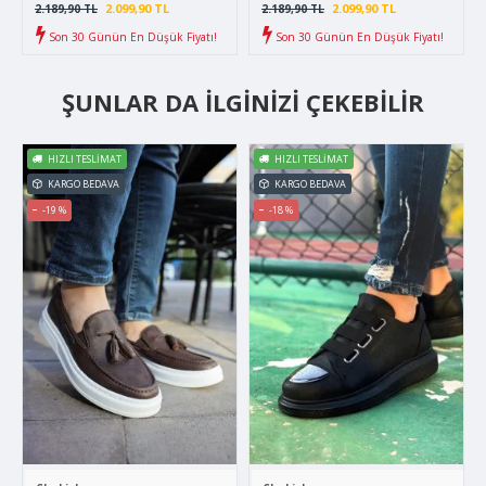
2.099,90 TL
2.099,90 TL
2.189,90 TL
2.189,90 TL
Son 30 Günün En Düşük Fiyatı!
Son 30 Günün En Düşük Fiyatı!
ŞUNLAR DA İLGINIZI ÇEKEBILIR
HIZLI TESLIMAT
HIZLI TESLIMAT
KARGO BEDAVA
KARGO BEDAVA
-19 %
-18 %