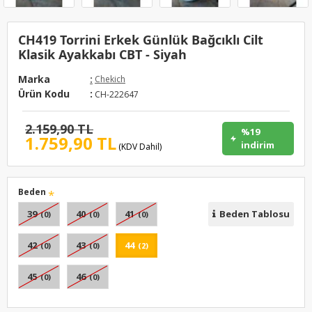
CH419 Torrini Erkek Günlük Bağcıklı Cilt
Klasik Ayakkabı CBT - Siyah
Marka
:
Chekich
Ürün Kodu
:
CH-222647
2.159,90 TL
%19
1.759,90 TL
indirim
(KDV Dahil)
Beden
39
40
41
Beden Tablosu
(0)
(0)
(0)
42
43
44
(0)
(0)
(2)
45
46
(0)
(0)