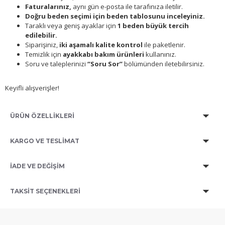
Faturalarınız,
aynı gün e-posta ile tarafınıza iletilir.
Doğru beden seçimi için beden tablosunu inceleyiniz.
Taraklı veya geniş ayaklar için
1 beden büyük tercih
edilebilir.
Siparişiniz,
iki aşamalı kalite kontrol
ile paketlenir.
Temizlik için
ayakkabı bakım ürünleri
kullanınız.
Soru ve taleplerinizi
“Soru Sor”
bölümünden iletebilirsiniz.
Keyifli alışverişler!
ÜRÜN ÖZELLİKLERİ
KARGO VE TESLİMAT
İADE VE DEĞİŞİM
TAKSIT SEÇENEKLERI