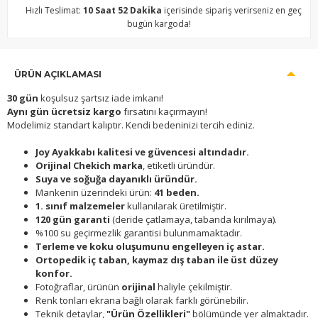
Hızlı Teslimat:
10 Saat 52 Dakika
içerisinde sipariş verirseniz en geç
bugün kargoda!
ÜRÜN AÇIKLAMASI
30 gün
koşulsuz şartsız iade imkanı!
Aynı gün ücretsiz kargo
fırsatını kaçırmayın!
Modelimiz standart kalıptır. Kendi bedeninizi tercih ediniz.
Joy Ayakkabı kalitesi ve güvencesi altındadır.
Orijinal Chekich marka
, etiketli üründür.
Suya ve soğuğa dayanıklı üründür.
Mankenin üzerindeki ürün:
41 beden.
1. sınıf malzemeler
kullanılarak üretilmiştir.
120 gün garanti
(deride çatlamaya, tabanda kırılmaya).
%100 su geçirmezlik garantisi bulunmamaktadır.
Terleme ve koku oluşumunu engelleyen iç astar.
Ortopedik iç taban, kaymaz dış taban ile üst düzey
konfor.
Fotoğraflar, ürünün
orijinal
haliyle çekilmiştir.
Renk tonları ekrana bağlı olarak farklı görünebilir.
Teknik detaylar,
"Ürün Özellikleri"
bölümünde yer almaktadır.