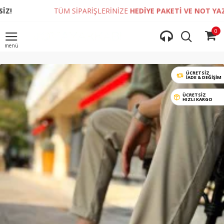
TÜM SİPARİŞLERİNİZE
HEDİYE PAKETİ VE NOT YAZDIRMA İ
0
ÜCRETSİZ
İADE & DEĞIŞIM
ÜCRETSİZ
HIZLI KARGO