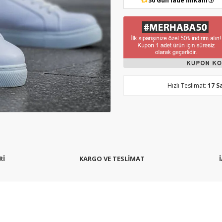
30 Gün İade İmkanı
Hızlı Teslimat:
17 S
Rİ
KARGO VE TESLİMAT