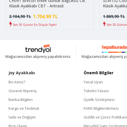
CH091 Brecon Erkek Günlük Bağcıksız Cilt
SLW152 Cool 
Klasik Ayakkabı CBT - Antrasit
Klasik Ayakka
1.704,90 TL
2.104,90 TL
1.869,90 TL
Son 30 Günün En Düşük Fiyatı!
Son 30 Günün 
Mağazamızdan alışveriş yapabilirsiniz
Mağazamızdan alışveriş ya
Joy Ayakkabı
Önemli Bilgiler
Biz Kimiz?
Yasal Uyarı
Güvenli Alışveriş
Tüketici Yasası
Banka Bilgileri
Üyelik Sözleşmesi
Kargo ve Teslimat
KVKK Bilgilendirmesi
İade ve Değişim
Gizlilik ve Çerez Politikası
Bize Ulaşın
Mesafeli Satış Sözleşmes