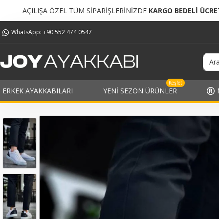
L TÜM SİPARİŞLERİNİZDE
KARGO BEDELİ ÜCRETSİZ!
T
WhatsApp: +90 552 474 0547
Keşfet
ERKEK AYAKKABILARI
YENI SEZON ÜRÜNLER