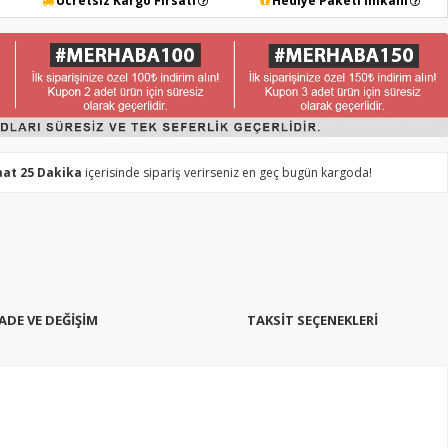
Ücretsiz Kargo Fırsatı
Hediye Paketi İmkanı
aat 25 Dakika
içerisinde sipariş verirseniz en geç bugün kargoda!
İADE VE DEĞİŞİM
TAKSIT SEÇENEKLERI