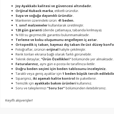
Joy Ayakkabı kalitesi ve güvencesi altındadır.
Orijinal Kuback marka
, etiketli üründür.
Suya ve soğuğa dayanıklı üründür.
Mankenin üzerindeki ürün:
41 beden.
1. sınıf malzemeler
kullanılarak üretilmiştir.
120 gün garanti
(deride çatlamaya, tabanda kırılmaya).
%100 su geçirmezlik garantisi bulunmamaktadır.
Terleme ve koku oluşumunu engelleyen iç astar.
Ortopedik iç taban, kaymaz dış taban ile üst düzey konfo
Fotoğraflar, ürünün
orijinal
haliyle çekilmiştir.
Renk tonları ekrana bağlı olarak farklı görünebilir.
Teknik detaylar,
"Ürün Özellikleri"
bölümünde yer almaktadır.
Faturalarınız,
aynı gün e-posta ile tarafınıza iletilir.
Doğru beden seçimi için beden tablosunu inceleyiniz.
Taraklı veya geniş ayaklar için
1 beden büyük tercih edilebilir
Siparişiniz,
iki aşamalı kalite kontrol
ile paketlenir.
Temizlik için
ayakkabı bakım ürünleri
kullanınız.
Soru ve taleplerinizi
“Soru Sor”
bölümünden iletebilirsiniz.
Keyifli alışverişler!