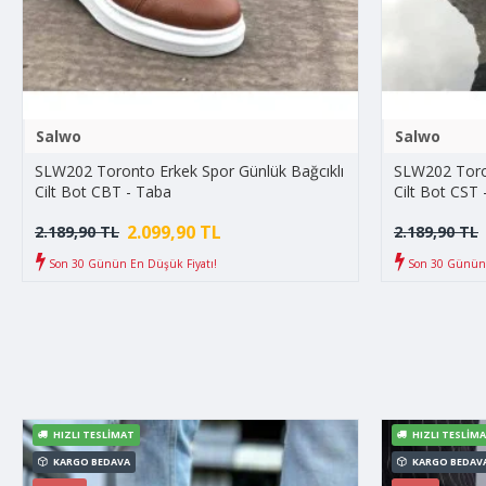
Salwo
Salwo
SLW202 Toronto Erkek Spor Günlük Bağcıklı
SLW202 Toron
Cilt Bot CBT - Taba
Cilt Bot CST 
2.099,90 TL
2.189,90 TL
2.189,90 TL
Son 30 Günün En Düşük Fiyatı!
Son 30 Günün 
HIZLI TESLIMAT
HIZLI TESLIM
KARGO BEDAVA
KARGO BEDAV