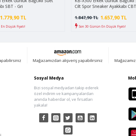
Erkek Günlük Bağcıklı Süet
KB-X500 Erkek Günlük Bağcıklı S
bı SBT - Gri
Cilt Spor Sneaker Ayakkabı CBT
Siyah/Beyaz
1.779,90 TL
1.657,90 TL
1.847,90 TL
En Düşük Fiyatı!
Son 30 Günün En Düşük Fiyatı!
pabilirsiniz
Mağazamızdan alışveriş yapabilirsiniz
Mağazamızda
Sosyal Medya
Mob
Bizi sosyal medyadan takip ederek
özel indirim ve kampanyalardan
anında haberdar ol, ve fırsatları
yakala!
i