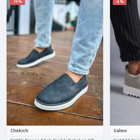
-19 %
-5 %
Chekich
Salwo