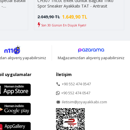
pecial Baskılı
CH307 Tricot Erkek Günlük Bağcıklı Triko
 -
Spor Sneaker Ayakkabı TAT - Antrasit
1.649,90 TL
2.049,90 TL
Son 30 Günün En Düşük Fiyatı!
n alışveriş yapabilirsiniz
Mağazamızdan alışveriş yapabilirsiniz
il uygulamalar
İletişim
+90 552 474 0547
+90 552 474 0547
iletisim@joyayakkabi.com