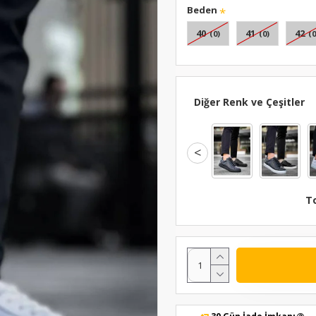
Beden
40
41
42
(0)
(0)
(0
Diğer Renk ve Çeşitler
<
T