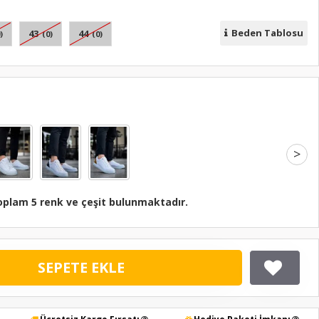
Beden Tablosu
43
44
)
(0)
(0)
>
oplam 5 renk ve çeşit bulunmaktadır.
SEPETE EKLE