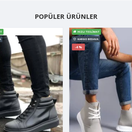
POPÜLER ÜRÜNLER
AT
HIZLI TESLIMAT
A
KARGO BEDAVA
-4 %