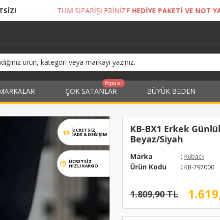
ÜM SİPARİŞLERİNİZE
HEDİYE PAKETİ VE NOT YAZDIRMA İMKANI!
Popüler
MARKALAR
ÇOK SATANLAR
BÜYÜK BEDEN
KB-BX1 Erkek Günlük 
ÜCRETSİZ
İADE & DEĞIŞIM
Beyaz/Siyah
Marka
:
Kuback
ÜCRETSİZ
Ürün Kodu
:
HIZLI KARGO
KB-797000
1.619
1.809,90 TL