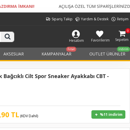
AÇILIŞA ÖZEL TÜM SİPARİŞLERİNİZDE
KARGO BEDELİ Ü
Sipariş Takip
Yardım & Destek
İletişim
0
Sepetim
Favorilerim
Hesabım
Fırsat
İndirim
AKSESUAR
KAMPANYALAR
OUTLET ÜRÜNLER
Bağcıklı Cilt Spor Sneaker Ayakkabı CBT -
,90 TL
%11 indirim
(KDV Dahil)