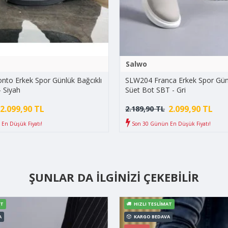
Salwo
to Erkek Spor Günlük Bağcıklı
SLW204 Franca Erkek Spor Günl
- Siyah
Süet Bot SBT - Gri
2.099,90 TL
2.099,90 TL
2.189,90 TL
En Düşük Fiyatı!
Son 30 Günün En Düşük Fiyatı!
ŞUNLAR DA İLGINIZI ÇEKEBILIR
AT
HIZLI TESLIMAT
A
KARGO BEDAVA