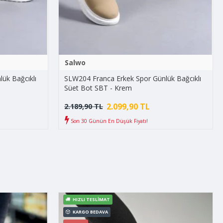
Salwo
ük Bağcıklı
SLW204 Franca Erkek Spor Günlük Bağcıklı
Süet Bot SBT - Krem
2.099,90 TL
2.189,90 TL
Son 30 Günün En Düşük Fiyatı!
HIZLI TESLIMAT
KARGO BEDAVA