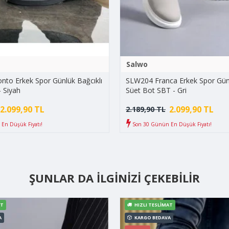
Salwo
to Erkek Spor Günlük Bağcıklı
SLW204 Franca Erkek Spor Günl
- Siyah
Süet Bot SBT - Gri
2.099,90 TL
2.099,90 TL
2.189,90 TL
En Düşük Fiyatı!
Son 30 Günün En Düşük Fiyatı!
ŞUNLAR DA İLGINIZI ÇEKEBILIR
AT
HIZLI TESLIMAT
A
KARGO BEDAVA