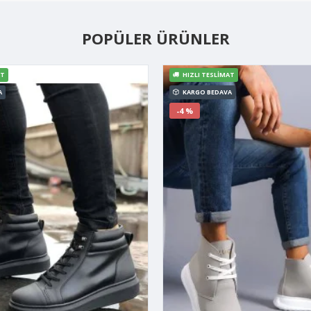
POPÜLER ÜRÜNLER
AT
HIZLI TESLIMAT
A
KARGO BEDAVA
-4 %