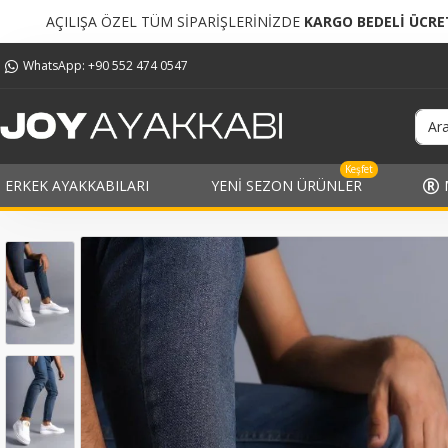
 TÜM SİPARİŞLERİNİZDE
KARGO BEDELİ ÜCRETSİZ!
TÜM
WhatsApp: +90 552 474 0547
Keşfet
ERKEK AYAKKABILARI
YENI SEZON ÜRÜNLER