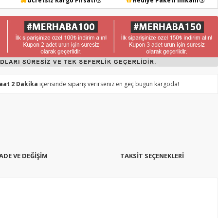
Ücretsiz Kargo Fırsatı
Hediye Paketi İmkanı
Saat 2 Dakika
içerisinde sipariş verirseniz en geç bugün kargoda!
İADE VE DEĞİŞİM
TAKSIT SEÇENEKLERI