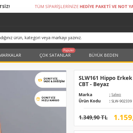
 SİPARİŞLERİNİZE
HEDİYE PAKETİ VE NOT YAZDIRMA İMKANI!
Popüler
MARKALAR
ÇOK SATANLAR
BÜYÜK BEDEN
SLW161 Hippo Erkek 
ÜCRETSİZ
İADE & DEĞIŞIM
CBT - Beyaz
Marka
:
Salwo
ÜCRETSİZ
Ürün Kodu
:
HIZLI KARGO
SLW-902339
1.159
1.349,90 TL