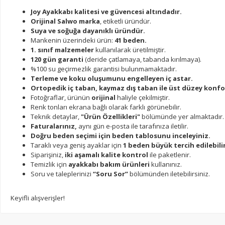
Joy Ayakkabı kalitesi ve güvencesi altındadır.
Orijinal Salwo marka
, etiketli üründür.
Suya ve soğuğa dayanıklı üründür.
Mankenin üzerindeki ürün:
41 beden.
1. sınıf malzemeler
kullanılarak üretilmiştir.
120 gün garanti
(deride çatlamaya, tabanda kırılmaya).
%100 su geçirmezlik garantisi bulunmamaktadır.
Terleme ve koku oluşumunu engelleyen iç astar.
Ortopedik iç taban, kaymaz dış taban ile üst düzey konfo
Fotoğraflar, ürünün
orijinal
haliyle çekilmiştir.
Renk tonları ekrana bağlı olarak farklı görünebilir.
Teknik detaylar,
"Ürün Özellikleri"
bölümünde yer almaktadır.
Faturalarınız,
aynı gün e-posta ile tarafınıza iletilir.
Doğru beden seçimi için beden tablosunu inceleyiniz.
Taraklı veya geniş ayaklar için
1 beden büyük tercih edilebilir
Siparişiniz,
iki aşamalı kalite kontrol
ile paketlenir.
Temizlik için
ayakkabı bakım ürünleri
kullanınız.
Soru ve taleplerinizi
“Soru Sor”
bölümünden iletebilirsiniz.
Keyifli alışverişler!