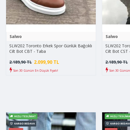
Salwo
Salwo
SLW202 Toronto Erkek Spor Günlük Bağcıklı
SLW202 Toron
Cilt Bot CBT - Taba
Cilt Bot CST 
2.099,90 TL
2.189,90 TL
2.189,90 TL
Son 30 Günün En Düşük Fiyatı!
Son 30 Günün 
HIZLI TESLIMAT
HIZLI TESLIM
KARGO BEDAVA
KARGO BEDAV