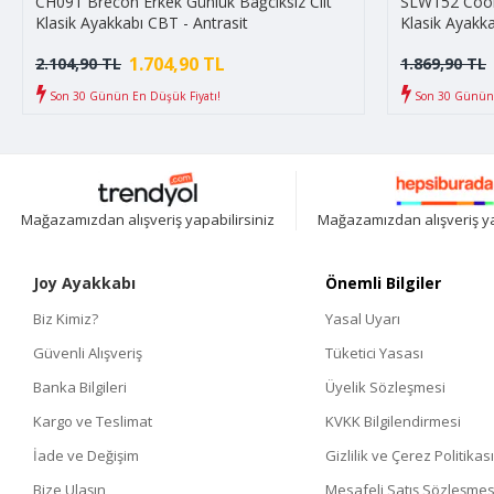
CH091 Brecon Erkek Günlük Bağcıksız Cilt
SLW152 Cool 
Klasik Ayakkabı CBT - Antrasit
Klasik Ayakka
1.704,90 TL
2.104,90 TL
1.869,90 TL
Son 30 Günün En Düşük Fiyatı!
Son 30 Günün 
Mağazamızdan alışveriş yapabilirsiniz
Mağazamızdan alışveriş ya
Joy Ayakkabı
Önemli Bilgiler
Biz Kimiz?
Yasal Uyarı
Güvenli Alışveriş
Tüketici Yasası
Banka Bilgileri
Üyelik Sözleşmesi
Kargo ve Teslimat
KVKK Bilgilendirmesi
İade ve Değişim
Gizlilik ve Çerez Politikası
Bize Ulaşın
Mesafeli Satış Sözleşmes