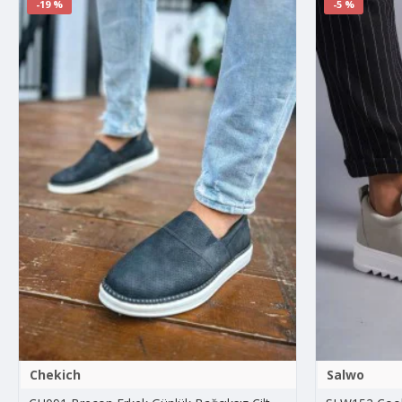
-19 %
-5 %
Chekich
Salwo