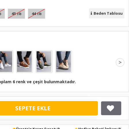
Beden Tablosu
43
44
)
(0)
(0)
>
oplam 6 renk ve çeşit bulunmaktadır.
SEPETE EKLE