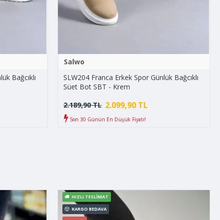
Salwo
ük Bağcıklı
SLW204 Franca Erkek Spor Günlük Bağcıklı
Süet Bot SBT - Krem
2.099,90 TL
2.189,90 TL
Son 30 Günün En Düşük Fiyatı!
HIZLI TESLIMAT
KARGO BEDAVA