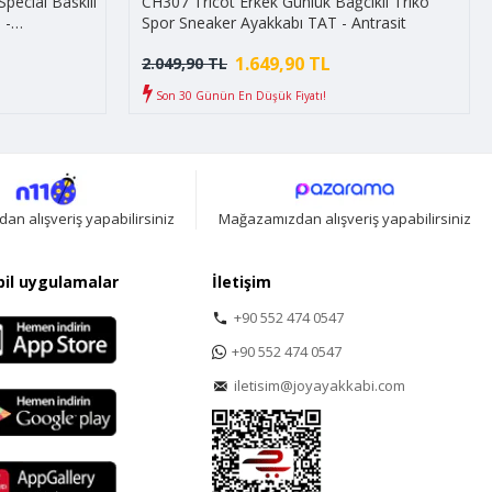
pecial Baskılı
CH307 Tricot Erkek Günlük Bağcıklı Triko
 -
Spor Sneaker Ayakkabı TAT - Antrasit
1.649,90 TL
2.049,90 TL
Son 30 Günün En Düşük Fiyatı!
n alışveriş yapabilirsiniz
Mağazamızdan alışveriş yapabilirsiniz
il uygulamalar
İletişim
+90 552 474 0547
+90 552 474 0547
iletisim@joyayakkabi.com