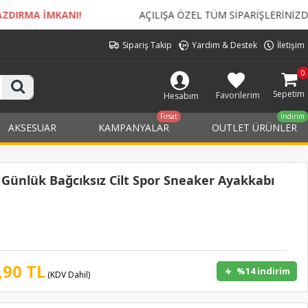
AÇILIŞA ÖZEL TÜM SİPARİŞLERİNİZDE
KARGO BEDELİ ÜCR
Sipariş Takip
Yardım & Destek
İletişim
0
Sepetim
Favorilerim
Hesabım
Fırsat
İndirim
AKSESUAR
KAMPANYALAR
OUTLET ÜRÜNLER
Günlük Bağcıksız Cilt Spor Sneaker Ayakkabı
,90 TL
%14 indirim
(KDV Dahil)