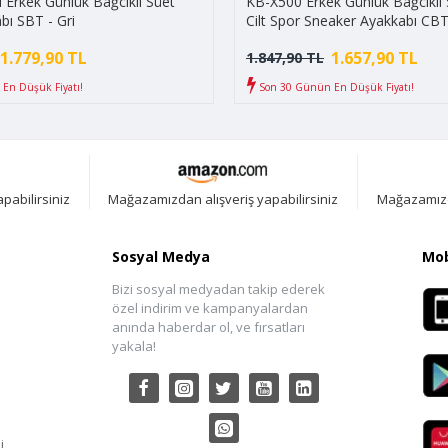
Erkek Günlük Bağcıklı Süet
KB-X500 Erkek Günlük Bağcıklı S
bı SBT - Gri
Cilt Spor Sneaker Ayakkabı CBT
Siyah/Beyaz
1.779,90 TL
1.657,90 TL
1.847,90 TL
En Düşük Fiyatı!
Son 30 Günün En Düşük Fiyatı!
pabilirsiniz
Mağazamızdan alışveriş yapabilirsiniz
Mağazamızda
Sosyal Medya
Mob
Bizi sosyal medyadan takip ederek
özel indirim ve kampanyalardan
anında haberdar ol, ve fırsatları
yakala!
i