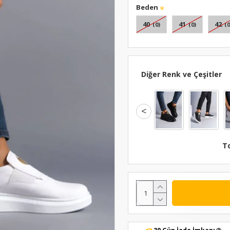
Beden
40
41
42
(0)
(0)
(0
Diğer Renk ve Çeşitler
<
T