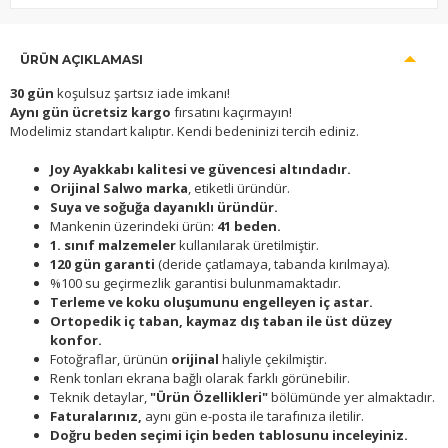
ÜRÜN AÇIKLAMASI
30 gün
koşulsuz şartsız iade imkanı!
Aynı gün ücretsiz kargo
fırsatını kaçırmayın!
Modelimiz standart kalıptır. Kendi bedeninizi tercih ediniz.
Joy Ayakkabı kalitesi ve güvencesi altındadır.
Orijinal Salwo marka
, etiketli üründür.
Suya ve soğuğa dayanıklı üründür.
Mankenin üzerindeki ürün:
41 beden.
1. sınıf malzemeler
kullanılarak üretilmiştir.
120 gün garanti
(deride çatlamaya, tabanda kırılmaya).
%100 su geçirmezlik garantisi bulunmamaktadır.
Terleme ve koku oluşumunu engelleyen iç astar.
Ortopedik iç taban, kaymaz dış taban ile üst düzey
konfor.
Fotoğraflar, ürünün
orijinal
haliyle çekilmiştir.
Renk tonları ekrana bağlı olarak farklı görünebilir.
Teknik detaylar,
"Ürün Özellikleri"
bölümünde yer almaktadır.
Faturalarınız,
aynı gün e-posta ile tarafınıza iletilir.
Doğru beden seçimi için beden tablosunu inceleyiniz.