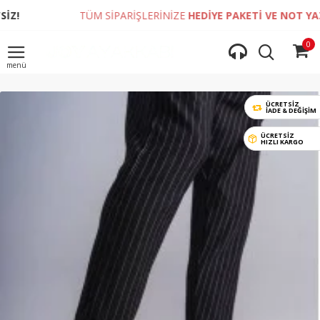
TÜM SİPARİŞLERİNİZE
HEDİYE PAKETİ VE NOT YAZDIRMA
0
ÜCRETSİZ
İADE & DEĞIŞIM
ÜCRETSİZ
HIZLI KARGO