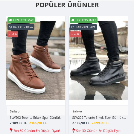
POPÜLER ÜRÜNLER
HIZLI TESLIMAT
HIZLI TESLIMAT
KARGO BEDAVA
KARGO BEDAVA
-4 %
-4 %
Salwo
Salwo
SLW202 Toronto Erkek Spor Günlük Bağcıklı Cilt Bot CBT - Taba
SLW202 Toronto Erkek Spor Günlük Bağcıklı 
2.099,90 TL
2.099,90 TL
2.189,90 TL
2.189,90 TL
Son 30 Günün En Düşük Fiyatı!
Son 30 Günün En Düşük Fiyatı!