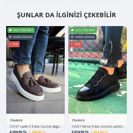
ŞUNLAR DA İLGINIZI ÇEKEBILIR
HIZLI TESLIMAT
HIZLI TESLIMAT
KARGO BEDAVA
KARGO BEDAVA
-19 %
-18 %
Chekich
Chekich
CH127 Loafer-X Erkek Günlük Bağcıksız Corcik Cilt Klasik Ayakkabı CBT - Kahverengi
CH251 Mirror Erkek Günlük Lastikli Cilt Sp
1.704,90 TL
1.814,90 TL
2.104,90 TL
2.214,90 TL