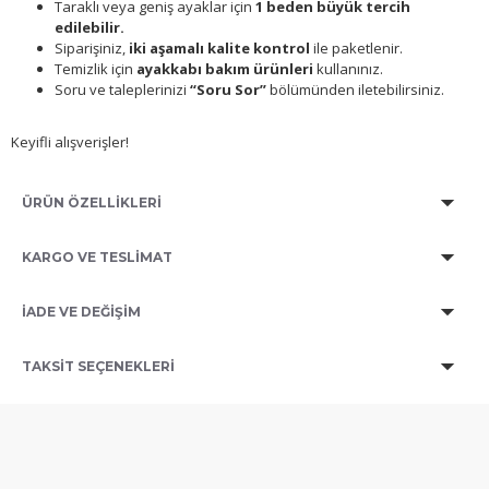
Taraklı veya geniş ayaklar için
1 beden büyük tercih
edilebilir.
Siparişiniz,
iki aşamalı kalite kontrol
ile paketlenir.
Temizlik için
ayakkabı bakım ürünleri
kullanınız.
Soru ve taleplerinizi
“Soru Sor”
bölümünden iletebilirsiniz.
Keyifli alışverişler!
ÜRÜN ÖZELLİKLERİ
KARGO VE TESLİMAT
İADE VE DEĞİŞİM
TAKSIT SEÇENEKLERI