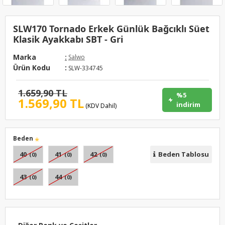
SLW170 Tornado Erkek Günlük Bağcıklı Süet
Klasik Ayakkabı SBT - Gri
Marka
:
Salwo
Ürün Kodu
:
SLW-334745
1.659,90 TL
%5
1.569,90 TL
indirim
(KDV Dahil)
Beden
40
41
42
Beden Tablosu
(0)
(0)
(0)
43
44
(0)
(0)