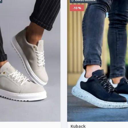
A
KARGO BEDAVA
-10 %
Kuback