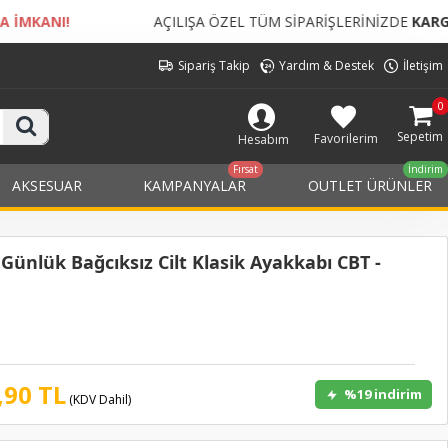
ÇILIŞA ÖZEL TÜM SİPARİŞLERİNİZDE
KARGO BEDELİ ÜCRETSİZ!
Sipariş Takip
Yardım & Destek
İletişim
0
Sepetim
Favorilerim
Hesabım
Fırsat
İndirim
AKSESUAR
KAMPANYALAR
OUTLET ÜRÜNLER
ünlük Bağcıksız Cilt Klasik Ayakkabı CBT -
,90 TL
%19 indirim
(KDV Dahil)