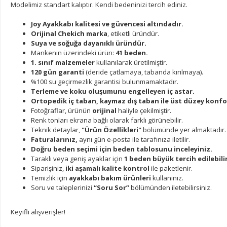
Modelimiz standart kalıptır. Kendi bedeninizi tercih ediniz.
Joy Ayakkabı kalitesi ve güvencesi altındadır.
Orijinal Chekich marka
, etiketli üründür.
Suya ve soğuğa dayanıklı üründür.
Mankenin üzerindeki ürün:
41 beden.
1. sınıf malzemeler
kullanılarak üretilmiştir.
120 gün garanti
(deride çatlamaya, tabanda kırılmaya).
%100 su geçirmezlik garantisi bulunmamaktadır.
Terleme ve koku oluşumunu engelleyen iç astar.
Ortopedik iç taban, kaymaz dış taban ile üst düzey konfo
Fotoğraflar, ürünün
orijinal
haliyle çekilmiştir.
Renk tonları ekrana bağlı olarak farklı görünebilir.
Teknik detaylar,
"Ürün Özellikleri"
bölümünde yer almaktadır.
Faturalarınız,
aynı gün e-posta ile tarafınıza iletilir.
Doğru beden seçimi için beden tablosunu inceleyiniz.
Taraklı veya geniş ayaklar için
1 beden büyük tercih edilebilir
Siparişiniz,
iki aşamalı kalite kontrol
ile paketlenir.
Temizlik için
ayakkabı bakım ürünleri
kullanınız.
Soru ve taleplerinizi
“Soru Sor”
bölümünden iletebilirsiniz.
Keyifli alışverişler!