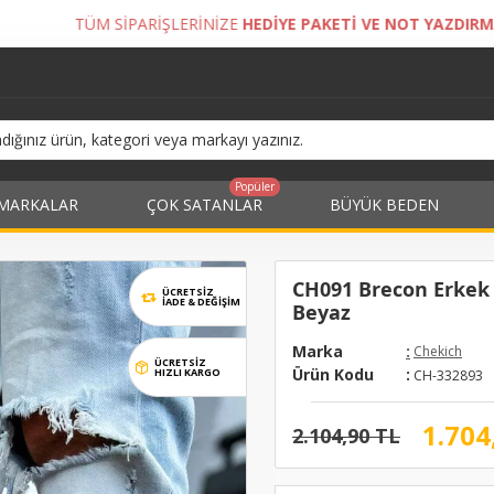
ERİNİZE
HEDİYE PAKETİ VE NOT YAZDIRMA İMKANI!
A
Popüler
MARKALAR
ÇOK SATANLAR
BÜYÜK BEDEN
CH091 Brecon Erkek G
ÜCRETSİZ
İADE & DEĞIŞIM
Beyaz
Marka
:
Chekich
ÜCRETSİZ
Ürün Kodu
:
HIZLI KARGO
CH-332893
1.704
2.104,90 TL