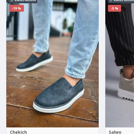
KARGO BEDAVA
KARGO BEDAV
-19 %
-5 %
Chekich
Salwo