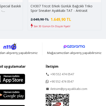
pecial Baskılı
CH307 Tricot Erkek Günlük Bağcıklı Triko
 -
Spor Sneaker Ayakkabı TAT - Antrasit
1.649,90 TL
2.049,90 TL
Son 30 Günün En Düşük Fiyatı!
n alışveriş yapabilirsiniz
Mağazamızdan alışveriş yapabilirsiniz
il uygulamalar
İletişim
+90 552 474 0547
+90 552 474 0547
iletisim@joyayakkabi.com