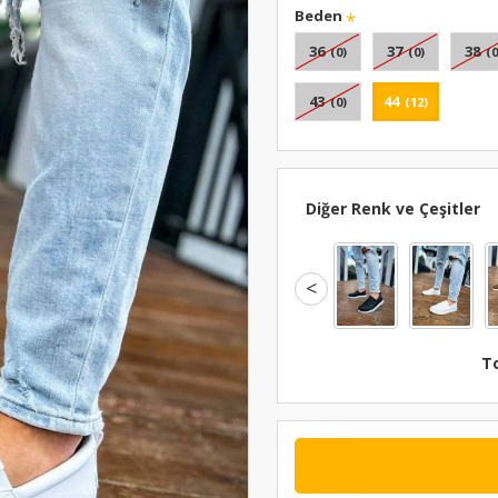
Beden
36
37
38
(0)
(0)
(0
43
44
(0)
(12)
Diğer Renk ve Çeşitler
<
T