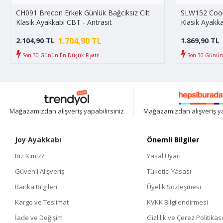
CH091 Brecon Erkek Günlük Bağcıksız Cilt
SLW152 Cool 
Klasik Ayakkabı CBT - Antrasit
Klasik Ayakka
1.704,90 TL
2.104,90 TL
1.869,90 TL
Son 30 Günün En Düşük Fiyatı!
Son 30 Günün 
Mağazamızdan alışveriş yapabilirsiniz
Mağazamızdan alışveriş ya
Joy Ayakkabı
Önemli Bilgiler
Biz Kimiz?
Yasal Uyarı
Güvenli Alışveriş
Tüketici Yasası
Banka Bilgileri
Üyelik Sözleşmesi
Kargo ve Teslimat
KVKK Bilgilendirmesi
İade ve Değişim
Gizlilik ve Çerez Politikası