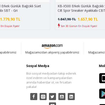
Erkek Günlük Bağcıklı Süet
KB-X500 Erkek Günlük Bağcıklı S
bı SBT - Gri
Cilt Spor Sneaker Ayakkabı CBT
Siyah/Beyaz
1.779,90 TL
1.657,90 TL
1.847,90 TL
En Düşük Fiyatı!
Son 30 Günün En Düşük Fiyatı!
pabilirsiniz
Mağazamızdan alışveriş yapabilirsiniz
Mağazamızda
Sosyal Medya
Mob
Bizi sosyal medyadan takip ederek
özel indirim ve kampanyalardan
anında haberdar ol, ve fırsatları
yakala!