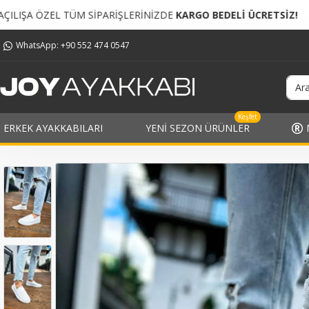
RİŞLERİNİZDE
KARGO BEDELİ ÜCRETSİZ!
TÜM SİPARİŞL
WhatsApp: +90 552 474 0547
Keşfet
ERKEK AYAKKABILARI
YENI SEZON ÜRÜNLER