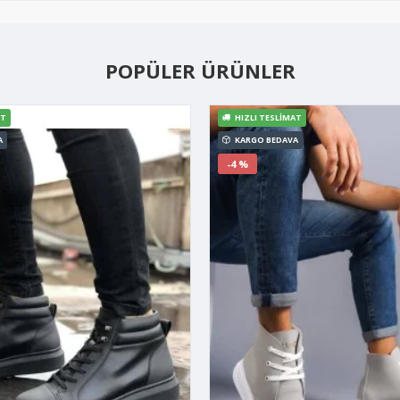
POPÜLER ÜRÜNLER
AT
HIZLI TESLIMAT
A
KARGO BEDAVA
-4 %