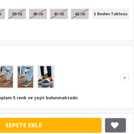
39
40
41
42
Beden Tablosu
)
(0)
(0)
(0)
(0)
>
oplam 5 renk ve çeşit bulunmaktadır.
SEPETE EKLE