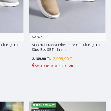
Salwo
ük Bağcıklı
SLW204 Franca Erkek Spor Günlük Bağcıklı
Süet Bot SBT - Krem
2.099,90 TL
2.189,90 TL
Son 30 Günün En Düşük Fiyatı!
HIZLI TESLIMAT