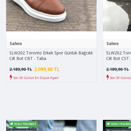
Salwo
Salwo
SLW202 Toronto Erkek Spor Günlük Bağcıklı
SLW202 Toron
Cilt Bot CBT - Taba
Cilt Bot CST 
2.099,90 TL
2.189,90 TL
2.189,90 TL
Son 30 Günün En Düşük Fiyatı!
Son 30 Günün 
HIZLI TESLIMAT
HIZLI TESLIM