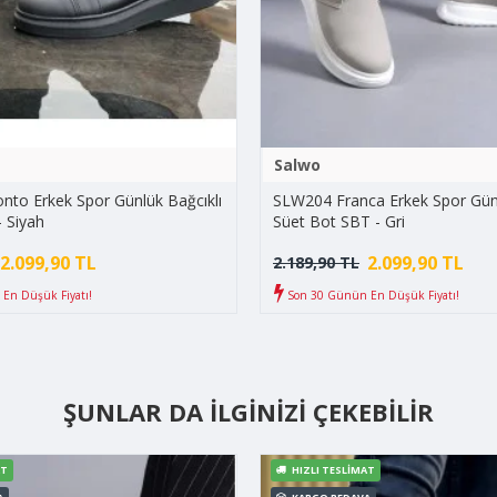
Salwo
to Erkek Spor Günlük Bağcıklı
SLW204 Franca Erkek Spor Günl
- Siyah
Süet Bot SBT - Gri
2.099,90 TL
2.099,90 TL
2.189,90 TL
En Düşük Fiyatı!
Son 30 Günün En Düşük Fiyatı!
ŞUNLAR DA İLGINIZI ÇEKEBILIR
AT
HIZLI TESLIMAT