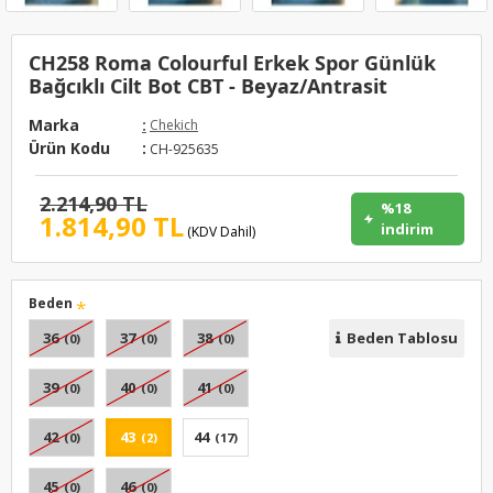
CH258 Roma Colourful Erkek Spor Günlük
Bağcıklı Cilt Bot CBT - Beyaz/Antrasit
Marka
:
Chekich
Ürün Kodu
:
CH-925635
2.214,90 TL
%18
1.814,90 TL
indirim
(KDV Dahil)
Beden
36
37
38
Beden Tablosu
(0)
(0)
(0)
39
40
41
(0)
(0)
(0)
42
43
44
(0)
(2)
(17)
45
46
(0)
(0)