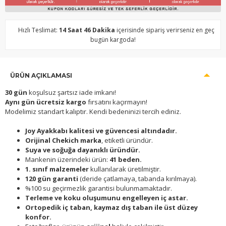
Hızlı Teslimat:
14 Saat 46 Dakika
içerisinde sipariş verirseniz en geç
bugün kargoda!
ÜRÜN AÇIKLAMASI
30 gün
koşulsuz şartsız iade imkanı!
Aynı gün ücretsiz kargo
fırsatını kaçırmayın!
Modelimiz standart kalıptır. Kendi bedeninizi tercih ediniz.
Joy Ayakkabı kalitesi ve güvencesi altındadır.
Orijinal Chekich marka
, etiketli üründür.
Suya ve soğuğa dayanıklı üründür.
Mankenin üzerindeki ürün:
41 beden.
1. sınıf malzemeler
kullanılarak üretilmiştir.
120 gün garanti
(deride çatlamaya, tabanda kırılmaya).
%100 su geçirmezlik garantisi bulunmamaktadır.
Terleme ve koku oluşumunu engelleyen iç astar.
Ortopedik iç taban, kaymaz dış taban ile üst düzey
konfor.