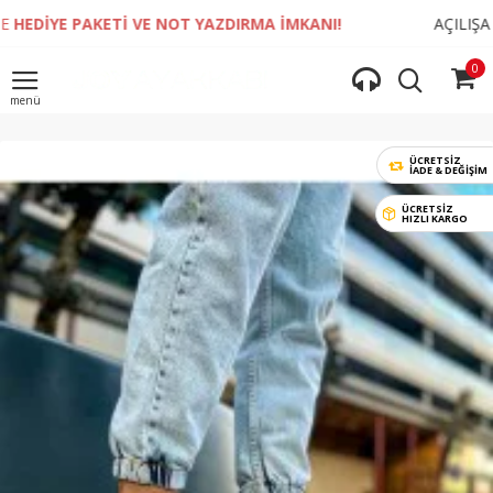
 PAKETİ VE NOT YAZDIRMA İMKANI!
AÇILIŞA ÖZEL TÜ
0
ÜCRETSİZ
İADE & DEĞIŞIM
ÜCRETSİZ
HIZLI KARGO