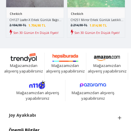
Chekich
Chekich
CH127 Loafer-X Erkek Günlük Bağcıksız Corcik Cilt Klasik Ayakkabı CBT - Kahverengi
CH251 Mirror Erkek Günlük Lastikli Cilt Sp
1.704,90 TL
1.814,90 TL
2.104,90 TL
2.214,90 TL
Son 30 Günün En Düşük Fiyatı!
Son 30 Günün En Düşük Fiyatı!
Mağazamızdan
Mağazamızdan
Mağazamızdan
alışveriş yapabilirsiniz
alışveriş yapabilirsiniz
alışveriş yapabilirsiniz
Mağazamızdan alışveriş
Mağazamızdan alışveriş
yapabilirsiniz
yapabilirsiniz
Joy Ayakkabı
Önemli Bilgiler