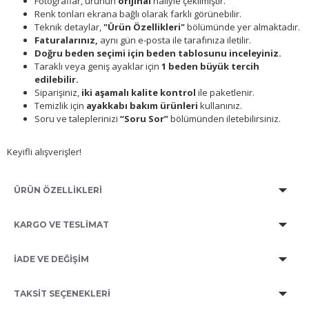
Fotoğraflar, ürünün
orijinal
haliyle çekilmiştir.
Renk tonları ekrana bağlı olarak farklı görünebilir.
Teknik detaylar,
"Ürün Özellikleri"
bölümünde yer almaktadır.
Faturalarınız,
aynı gün e-posta ile tarafınıza iletilir.
Doğru beden seçimi için beden tablosunu inceleyiniz.
Taraklı veya geniş ayaklar için
1 beden büyük tercih
edilebilir.
Siparişiniz,
iki aşamalı kalite kontrol
ile paketlenir.
Temizlik için
ayakkabı bakım ürünleri
kullanınız.
Soru ve taleplerinizi
“Soru Sor”
bölümünden iletebilirsiniz.
Keyifli alışverişler!
ÜRÜN ÖZELLİKLERİ
KARGO VE TESLİMAT
İADE VE DEĞİŞİM
TAKSIT SEÇENEKLERI