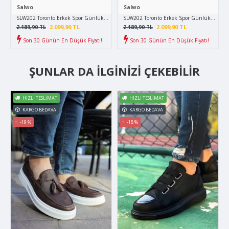
Salwo
Salwo
SLW202 Toronto Erkek Spor Günlük Bağcıklı Cilt Bot CBT - Taba
SLW202 Toronto Erkek Spor Günlük Bağcıklı 
2.099,90 TL
2.099,90 TL
2.189,90 TL
2.189,90 TL
Son 30 Günün En Düşük Fiyatı!
Son 30 Günün En Düşük Fiyatı!
ŞUNLAR DA İLGINIZI ÇEKEBILIR
HIZLI TESLIMAT
HIZLI TESLIMAT
KARGO BEDAVA
KARGO BEDAVA
-19 %
-18 %