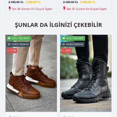
2.099,90 TL
2.099,90 TL
2.189,90 TL
2.189,90 TL
Son 30 Günün En Düşük Fiyatı!
Son 30 Günün En Düşük Fiyatı!
ŞUNLAR DA İLGINIZI ÇEKEBILIR
HIZLI TESLIMAT
HIZLI TESLIMAT
KARGO BEDAVA
KARGO BEDAVA
-17 %
-16 %