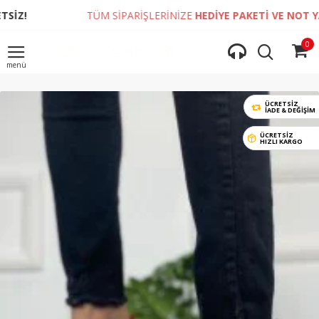
TÜM SİPARİŞLERİNİZE
HEDİYE PAKETİ VE NOT YAZDIRM
0
ÜCRETSİZ
İADE & DEĞIŞIM
ÜCRETSİZ
HIZLI KARGO