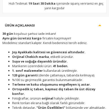
Hızlı Teslimat:
19 Saat 38 Dakika
içerisinde sipariş verirseniz en geç
yarın kargoda!
ÜRÜN AÇIKLAMASI
30 gün
koşulsuz şartsız iade imkanı!
Aynı gün ücretsiz kargo
fırsatını kaçırmayın!
Modelimiz standart kalıptır. Kendi bedeninizi tercih ediniz.
Joy Ayakkabı kalitesi ve güvencesi altındadır.
Orijinal Chekich marka
, etiketli üründür.
Suya ve soğuğa dayanıklı üründür.
Mankenin üzerindeki ürün:
41 beden.
1. sınıf malzemeler
kullanılarak üretilmiştir.
120 gün garanti
(deride çatlamaya, tabanda kırılmaya).
%100 su geçirmezlik garantisi bulunmamaktadır.
Terleme ve koku oluşumunu engelleyen iç astar.
Ortopedik iç taban, kaymaz dış taban ile üst düzey
konfor.
Fotoğraflar, ürünün
orijinal
haliyle çekilmiştir.
Renk tonları ekrana bağlı olarak farklı görünebilir.
Teknik detaylar,
"Ürün Özellikleri"
bölümünde yer almaktadır.