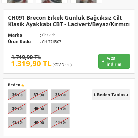
CH091 Brecon Erkek Günlük Bağcıksız Cilt
Klasik Ayakkabı CBT - Lacivert/Beyaz/Kırmızı
Marka
:
Chekich
Ürün Kodu
:
CH-776507
1.719,90 TL
%23
1.319,90 TL
indirim
(KDV Dahil)
Beden
36
37
38
Beden Tablosu
(0)
(0)
(0)
39
40
41
(0)
(0)
(0)
42
43
44
(0)
(0)
(0)