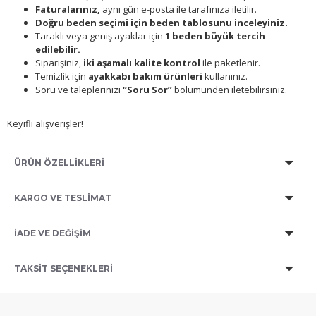
Faturalarınız,
aynı gün e-posta ile tarafınıza iletilir.
Doğru beden seçimi için beden tablosunu inceleyiniz.
Taraklı veya geniş ayaklar için
1 beden büyük tercih
edilebilir.
Siparişiniz,
iki aşamalı kalite kontrol
ile paketlenir.
Temizlik için
ayakkabı bakım ürünleri
kullanınız.
Soru ve taleplerinizi
“Soru Sor”
bölümünden iletebilirsiniz.
Keyifli alışverişler!
ÜRÜN ÖZELLİKLERİ
KARGO VE TESLİMAT
İADE VE DEĞİŞİM
TAKSIT SEÇENEKLERI