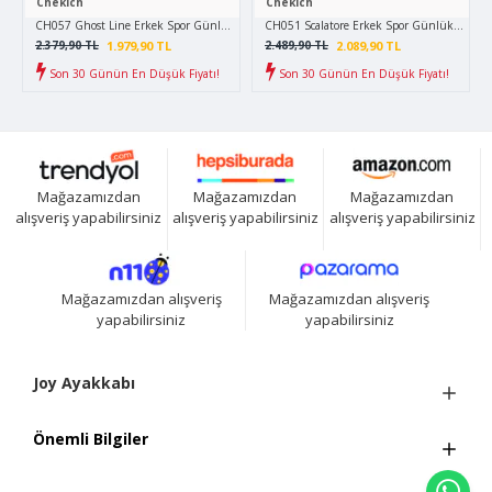
Chekich
Chekich
CH057 Ghost Line Erkek Spor Günlük Bağcıklı Cilt Bot CTBT - Taba
CH051 Scalatore Erkek Spor Günlük Bağcıklı 
1.979,90 TL
2.089,90 TL
2.379,90 TL
2.489,90 TL
Son 30 Günün En Düşük Fiyatı!
Son 30 Günün En Düşük Fiyatı!
Mağazamızdan
Mağazamızdan
Mağazamızdan
alışveriş yapabilirsiniz
alışveriş yapabilirsiniz
alışveriş yapabilirsiniz
Mağazamızdan alışveriş
Mağazamızdan alışveriş
yapabilirsiniz
yapabilirsiniz
Joy Ayakkabı
Önemli Bilgiler