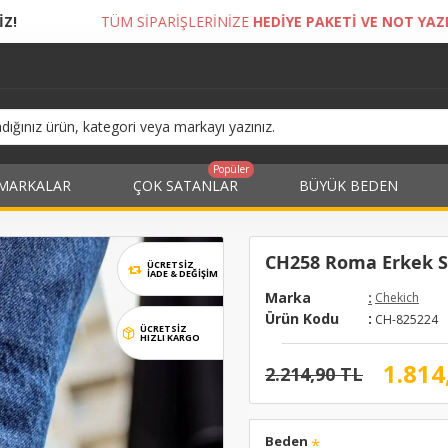
PARİŞLERİNİZE
HEDİYE PAKETİ VE NOT YAZDIRMA İMKANI!
Popüler
MARKALAR
ÇOK SATANLAR
BÜYÜK BEDEN
CH258 Roma Erkek Sp
ÜCRETSİZ
İADE & DEĞIŞIM
Marka
:
Chekich
Ürün Kodu
:
CH-825224
ÜCRETSİZ
HIZLI KARGO
1.814
2.214,90 TL
Beden