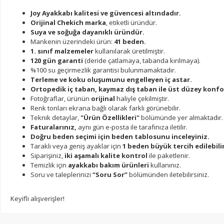
Joy Ayakkabı kalitesi ve güvencesi altındadır.
Orijinal Chekich marka
, etiketli üründür.
Suya ve soğuğa dayanıklı üründür.
Mankenin üzerindeki ürün:
41 beden.
1. sınıf malzemeler
kullanılarak üretilmiştir.
120 gün garanti
(deride çatlamaya, tabanda kırılmaya).
%100 su geçirmezlik garantisi bulunmamaktadır.
Terleme ve koku oluşumunu engelleyen iç astar.
Ortopedik iç taban, kaymaz dış taban ile üst düzey konfo
Fotoğraflar, ürünün
orijinal
haliyle çekilmiştir.
Renk tonları ekrana bağlı olarak farklı görünebilir.
Teknik detaylar,
"Ürün Özellikleri"
bölümünde yer almaktadır.
Faturalarınız,
aynı gün e-posta ile tarafınıza iletilir.
Doğru beden seçimi için beden tablosunu inceleyiniz.
Taraklı veya geniş ayaklar için
1 beden büyük tercih edilebilir
Siparişiniz,
iki aşamalı kalite kontrol
ile paketlenir.
Temizlik için
ayakkabı bakım ürünleri
kullanınız.
Soru ve taleplerinizi
“Soru Sor”
bölümünden iletebilirsiniz.
Keyifli alışverişler!