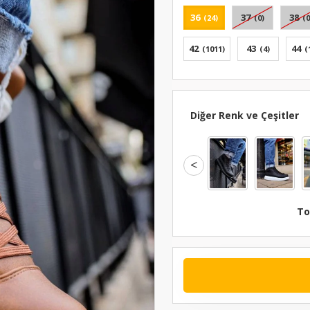
36
37
38
(24)
(0)
(0
42
43
44
(1011)
(4)
(
Diğer Renk ve Çeşitler
<
To