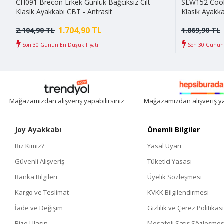
CH091 Brecon Erkek Günlük Bağcıksız Cilt
SLW152 Cool 
Klasik Ayakkabı CBT - Antrasit
Klasik Ayakka
1.704,90 TL
2.104,90 TL
1.869,90 TL
Son 30 Günün En Düşük Fiyatı!
Son 30 Günün 
Mağazamızdan alışveriş yapabilirsiniz
Mağazamızdan alışveriş ya
Joy Ayakkabı
Önemli Bilgiler
Biz Kimiz?
Yasal Uyarı
Güvenli Alışveriş
Tüketici Yasası
Banka Bilgileri
Üyelik Sözleşmesi
Kargo ve Teslimat
KVKK Bilgilendirmesi
İade ve Değişim
Gizlilik ve Çerez Politikası
Bize Ulaşın
Mesafeli Satış Sözleşmes