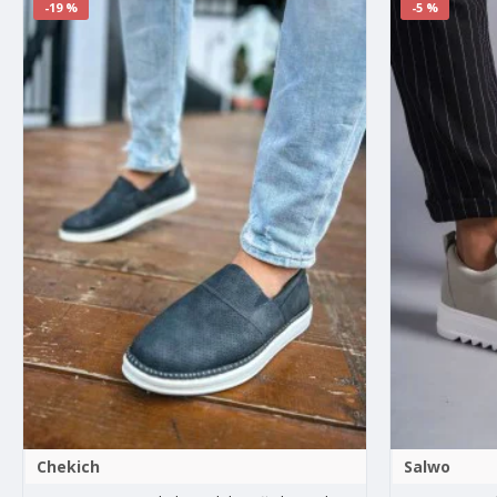
-19 %
-5 %
Chekich
Salwo