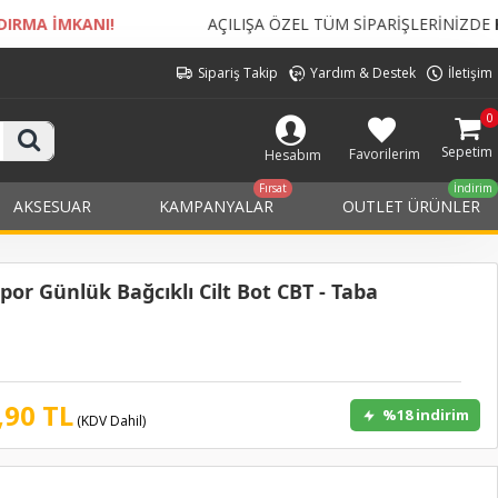
AÇILIŞA ÖZEL TÜM SİPARİŞLERİNİZDE
KARGO BEDELİ ÜCRETS
Sipariş Takip
Yardım & Destek
İletişim
0
Sepetim
Favorilerim
Hesabım
Fırsat
İndirim
AKSESUAR
KAMPANYALAR
OUTLET ÜRÜNLER
or Günlük Bağcıklı Cilt Bot CBT - Taba
,90 TL
%18 indirim
(KDV Dahil)