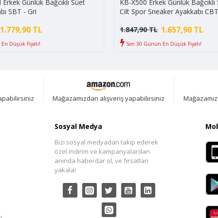
Erkek Günlük Bağcıklı Süet
KB-X500 Erkek Günlük Bağcıklı S
bı SBT - Gri
Cilt Spor Sneaker Ayakkabı CBT
Siyah/Beyaz
1.779,90 TL
1.657,90 TL
1.847,90 TL
En Düşük Fiyatı!
Son 30 Günün En Düşük Fiyatı!
pabilirsiniz
Mağazamızdan alışveriş yapabilirsiniz
Mağazamızda
Sosyal Medya
Mob
Bizi sosyal medyadan takip ederek
özel indirim ve kampanyalardan
anında haberdar ol, ve fırsatları
yakala!
i