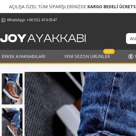
 SİPARİŞLERİNİZDE
KARGO BEDELİ ÜCRETSİZ!
TÜM Sİ
WhatsApp: +90 552 474 0547
Keşfet
ERKEK AYAKKABILARI
YENI SEZON ÜRÜNLER