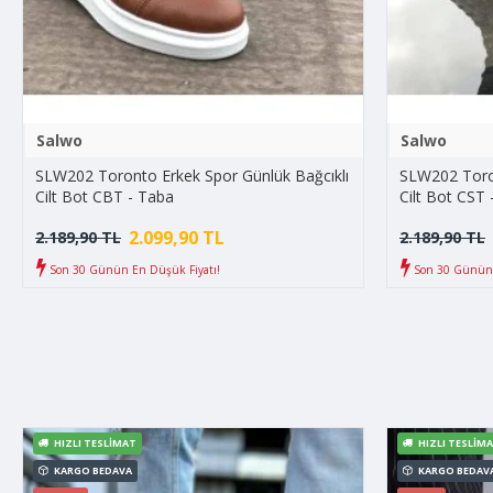
Salwo
Salwo
SLW202 Toronto Erkek Spor Günlük Bağcıklı
SLW202 Toron
Cilt Bot CBT - Taba
Cilt Bot CST 
2.099,90 TL
2.189,90 TL
2.189,90 TL
Son 30 Günün En Düşük Fiyatı!
Son 30 Günün 
HIZLI TESLIMAT
HIZLI TESLIM
KARGO BEDAVA
KARGO BEDAV