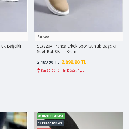
Salwo
ük Bağcıklı
SLW204 Franca Erkek Spor Günlük Bağcıklı
Süet Bot SBT - Krem
2.099,90 TL
2.189,90 TL
Son 30 Günün En Düşük Fiyatı!
HIZLI TESLIMAT
KARGO BEDAVA