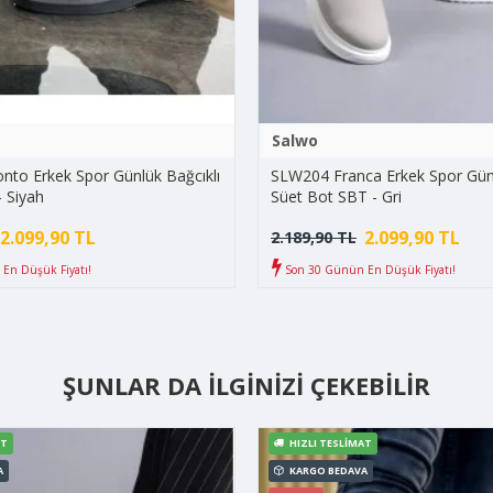
Salwo
to Erkek Spor Günlük Bağcıklı
SLW204 Franca Erkek Spor Günl
- Siyah
Süet Bot SBT - Gri
2.099,90 TL
2.099,90 TL
2.189,90 TL
En Düşük Fiyatı!
Son 30 Günün En Düşük Fiyatı!
ŞUNLAR DA İLGINIZI ÇEKEBILIR
AT
HIZLI TESLIMAT
A
KARGO BEDAVA