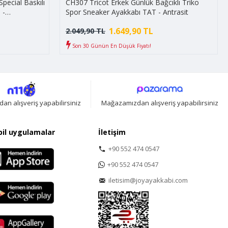
pecial Baskılı
CH307 Tricot Erkek Günlük Bağcıklı Triko
 -
Spor Sneaker Ayakkabı TAT - Antrasit
1.649,90 TL
2.049,90 TL
Son 30 Günün En Düşük Fiyatı!
n alışveriş yapabilirsiniz
Mağazamızdan alışveriş yapabilirsiniz
il uygulamalar
İletişim
+90 552 474 0547
+90 552 474 0547
iletisim@joyayakkabi.com