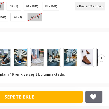
39
40
41
Beden Tablosu
)
(4)
(1075)
(1008)
45
46
1008)
(2)
(0)
>
plam 16 renk ve çeşit bulunmaktadır.
SEPETE EKLE