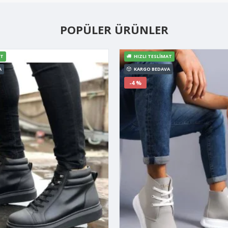
POPÜLER ÜRÜNLER
AT
HIZLI TESLIMAT
A
KARGO BEDAVA
-4 %